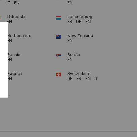
IT
EN
EN
Lithuania
Luxembourg
EN
FR
DE
EN
Netherlands
New Zealand
EN
EN
Russia
Serbia
EN
EN
Sweden
Switzerland
EN
DE
FR
EN
IT