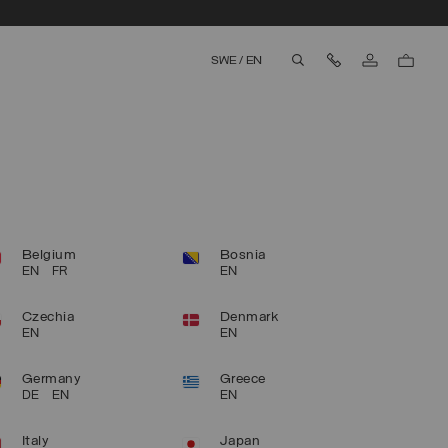
Contact Us
SWE
/
EN
aria.label.btn.search
Belgium
Bosnia
EN
FR
EN
Czechia
Denmark
EN
EN
Germany
Greece
DE
EN
EN
Italy
Japan