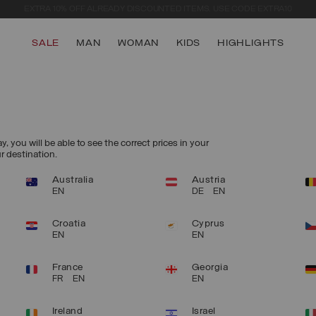
SECURE PAYMENTS | FAST RETURNS
SALE
MAN
WOMAN
KIDS
HIGHLIGHTS
 you will be able to see the correct prices in your
ur destination.
Australia
Austria
EN
DE
EN
Croatia
Cyprus
EN
EN
France
Georgia
FR
EN
EN
Ireland
Israel