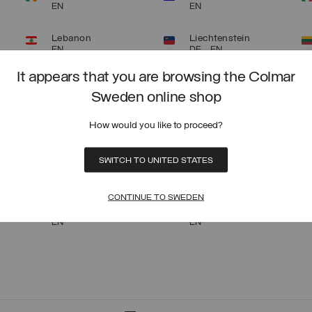
EN
EN
Lebanon
Liechtenstein
EN
DE
EN
It appears that you are browsing the Colmar
Mexico
Montenegro
EN
EN
Sweden online shop
Portugal
Romania
How would you like to proceed?
EN
EN
SWITCH TO UNITED STATES
South Korea
Spain
EN
ES
EN
CONTINUE TO SWEDEN
United Arab Emirates
United Kingdom
EN
EN