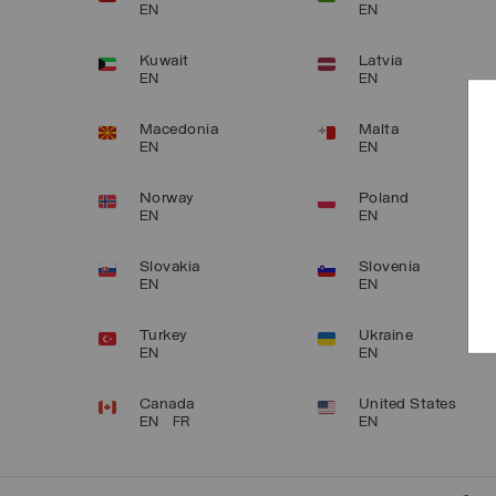
EN
EN
Kuwait
Latvia
EN
EN
Macedonia
Malta
EN
EN
Norway
Poland
EN
EN
Slovakia
Slovenia
EN
EN
Turkey
Ukraine
EN
EN
Canada
United States
EN
FR
EN