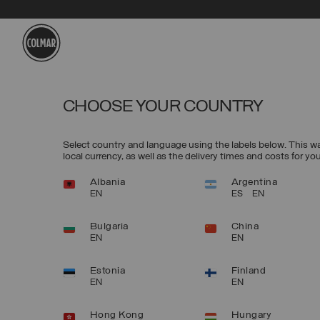
Skip to main content
Skip to footer content
CHOOSE YOUR COUNTRY
Select country and language using the labels below. This way,
local currency, as well as the delivery times and costs for yo
Albania
Argentina
EN
ES
EN
Bulgaria
China
EN
EN
Estonia
Finland
EN
EN
Hong Kong
Hungary