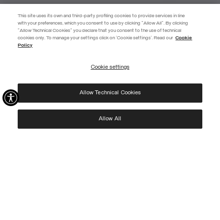
This site uses its own and third-party profiling cookies to provide services in line
with your preferences, which you consent to use by clicking "Allow All". By clicking
"Allow Technical Cookies" you declare that you consent to the use of technical
EXTRA 10%
cookies only. To manage your settings click on 'Cookie settings'. Read our
Cookie
Policy
Utilisez le code EXTRA10 sur les articles en promotion pour bénéficier de
10 % de réduction supplémentaire. Valable jusqu'au 09/08.
Cookie settings
S’INSCRIRE
Allow Technical Cookies
J’ai pris connaissance de votre
politique de confidentialité
et j’autorise l’utilisation de
mes données personnelles aux fins indiquées.
Protected by reCAPTCHA, Google
Privacy Policy
e
Terms
of Service.
Allow All