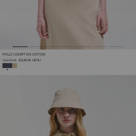
POLO COURT EN COTON
PRIX RÉDUIT DE
À
139,00 €
83,40 €
(40%)
SÉLECTIONNÉ