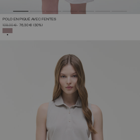
POLO EN PIQUÉ AVEC FENTES
PRIX RÉDUIT DE
À
109,00 €
76,30 €
(30%)
SÉLECTIONNÉ