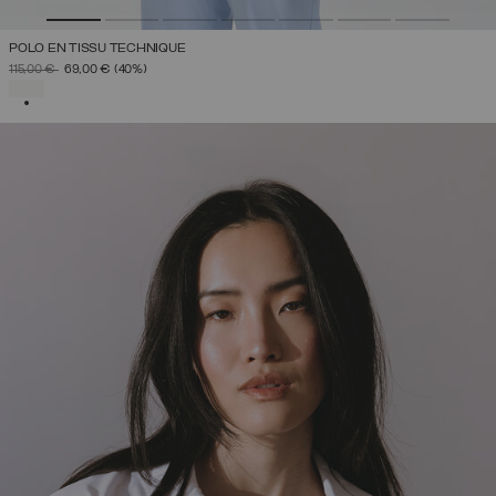
POLO EN TISSU TECHNIQUE
PRIX RÉDUIT DE
À
115,00 €
69,00 €
(40%)
SÉLECTIONNÉ