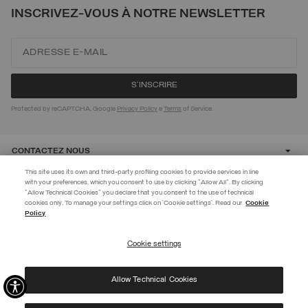
INSCRIVEZ-VOUS À NOTRE NEWSLETTER
Protected by reCAPTCHA, Google
Privacy Policy
e
Terms
of Service.
CONTACTEZ NOUS
This site uses its own and third-party profiling cookies to provide services in line
with your preferences, which you consent to use by clicking "Allow All". By clicking
CUSTOMER CARE
"Allow Technical Cookies" you declare that you consent to the use of technical
EXTRA 10%
cookies only. To manage your settings click on 'Cookie settings'. Read our
Cookie
Policy
Utilisez le code EXTRA10 sur les articles en promotion pour bénéficier de
CORPORATE
10 % de réduction supplémentaire. Valable jusqu'au 09/08.
Cookie settings
S’INSCRIRE
Allow Technical Cookies
J’ai pris connaissance de votre
politique de confidentialité
et j’autorise l’utilisation de
©
2026 Manifattura Mario Colombo & C. Spa
|
P.I. IT00691110969
|
mes données personnelles aux fins indiquées.
PRIVACY POLICY
|
COOKIE POLICY