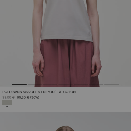
POLO SANS MANCHES EN PIQUÉ DE COTON
PRIX RÉDUIT DE
À
99,00 €
69,30 €
(30%)
SÉLECTIONNÉ