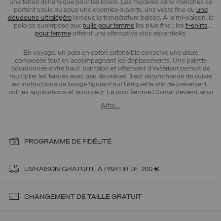
une tenue dynamique pour les loisirs. Les modèles sans manches se
portent seuls ou sous une chemise ouverte, une veste fine ou
une
doudoune ultralégère
lorsque la température baisse. À la mi-saison, le
polo se superpose aux
pulls pour femme
les plus fins ; les
t-shirts
pour femme
offrent une alternative plus essentielle.
En voyage, un polo en coton extensible conserve une allure
composée tout en accompagnant les déplacements. Une palette
coordonnée entre haut, pantalon et vêtement d’extérieur permet de
multiplier les tenues avec peu de pièces. Il est recommandé de suivre
les instructions de lavage figurant sur l’étiquette afin de préserver le
col, les applications et la couleur. Le polo femme Colmar devient ainsi
un élément durable du vestiaire, sportif dans son origine et
Altro…
contemporain dans son interprétation, prêt à accompagner les
journées actives, les départs et les moments plus détendus de
chaque toute nouvelle saison Colmar.
PROGRAMME DE FIDÉLITÉ
LIVRAISON
GRATUITE À PARTIR DE 200 €
CHANGEMENT DE TAILLE GRATUIT