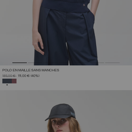
POLO EN MAILLE SANS MANCHES
PRIX RÉDUIT DE
À
185,00 €
111,00 €
(40%)
SÉLECTIONNÉ