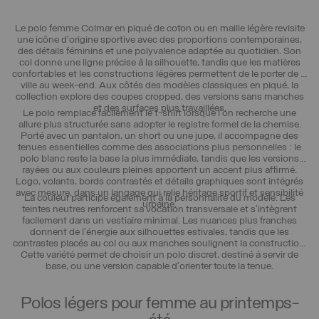
Le polo femme Colmar en piqué de coton ou en maille légère revisite
une icône d’origine sportive avec des proportions contemporaines,
des détails féminins et une polyvalence adaptée au quotidien. Son
col donne une ligne précise à la silhouette, tandis que les matières
confortables et les constructions légères permettent de le porter de la
ville au week-end. Aux côtés des modèles classiques en piqué, la
collection explore des coupes cropped, des versions sans manches
et des surfaces plus travaillées.
Le polo remplace facilement le t-shirt lorsque l’on recherche une
allure plus structurée sans adopter le registre formel de la chemise.
Porté avec un pantalon, un short ou une jupe, il accompagne des
tenues essentielles comme des associations plus personnelles : le
polo blanc reste la base la plus immédiate, tandis que les versions
rayées ou aux couleurs pleines apportent un accent plus affirmé.
Logo, volants, bords contrastés et détails graphiques sont intégrés
avec mesure, dans un langage qui relie héritage sportif et sensibilité
La couleur participe également à la personnalité du modèle. Les
urbaine.
teintes neutres renforcent sa vocation transversale et s’intègrent
facilement dans un vestiaire minimal. Les nuances plus franches
donnent de l’énergie aux silhouettes estivales, tandis que les
contrastes placés au col ou aux manches soulignent la construction.
Cette variété permet de choisir un polo discret, destiné à servir de
base, ou une version capable d’orienter toute la tenue.
Polos légers pour femme au printemps-