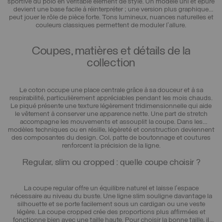
sportive du polo en véritable élément de style. Un modèle uni et épuré
devient une base facile à réinterpréter ; une version plus graphique
peut jouer le rôle de pièce forte. Tons lumineux, nuances naturelles et
couleurs classiques permettent de moduler l’allure.
Coupes, matières et détails de la
collection
Le coton occupe une place centrale grâce à sa douceur et à sa
respirabilité, particulièrement appréciables pendant les mois chauds.
Le piqué présente une texture légèrement tridimensionnelle qui aide
le vêtement à conserver une apparence nette. Une part de stretch
accompagne les mouvements et assouplit la coupe. Dans les
modèles techniques ou en résille, légèreté et construction deviennent
des composantes du design. Col, patte de boutonnage et coutures
renforcent la précision de la ligne.
Regular, slim ou cropped : quelle coupe choisir ?
La coupe regular offre un équilibre naturel et laisse l’espace
nécessaire au niveau du buste. Une ligne slim souligne davantage la
silhouette et se porte facilement sous un cardigan ou une veste
légère. La coupe cropped crée des proportions plus affirmées et
fonctionne bien avec une taille haute. Pour choisir la bonne taille, il