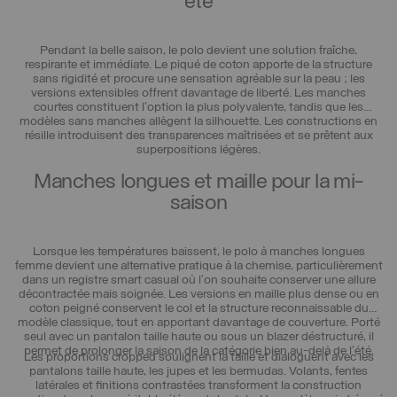
été
Pendant la belle saison, le polo devient une solution fraîche,
respirante et immédiate. Le piqué de coton apporte de la structure
sans rigidité et procure une sensation agréable sur la peau ; les
versions extensibles offrent davantage de liberté. Les manches
courtes constituent l’option la plus polyvalente, tandis que les
modèles sans manches allègent la silhouette. Les constructions en
résille introduisent des transparences maîtrisées et se prêtent aux
superpositions légères.
Manches longues et maille pour la mi-
saison
Lorsque les températures baissent, le polo à manches longues
femme devient une alternative pratique à la chemise, particulièrement
dans un registre smart casual où l’on souhaite conserver une allure
décontractée mais soignée. Les versions en maille plus dense ou en
coton peigné conservent le col et la structure reconnaissable du
modèle classique, tout en apportant davantage de couverture. Porté
seul avec un pantalon taille haute ou sous un blazer déstructuré, il
permet de prolonger la saison de la catégorie bien au-delà de l’été.
Les proportions cropped soulignent la taille et dialoguent avec les
pantalons taille haute, les jupes et les bermudas. Volants, fentes
latérales et finitions contrastées transforment la construction