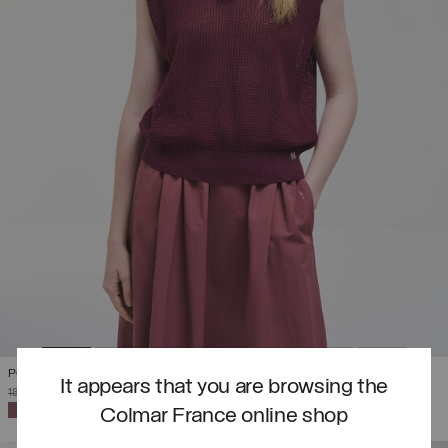
POLO EN MAILLE SANS MANCHES
It appears that you are browsing the
PRIX RÉDUIT DE
À
185,00 €
111,00 €
(40%)
SÉLECTIONNÉ
Colmar France online shop