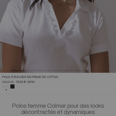
POLO À RUCHES EN PIQUÉ DE COTON
PRIX RÉDUIT DE
À
105,00 €
73,50 €
(30%)
SÉLECTIONNÉ
Polos femme Colmar pour des looks
décontractés et dynamiques