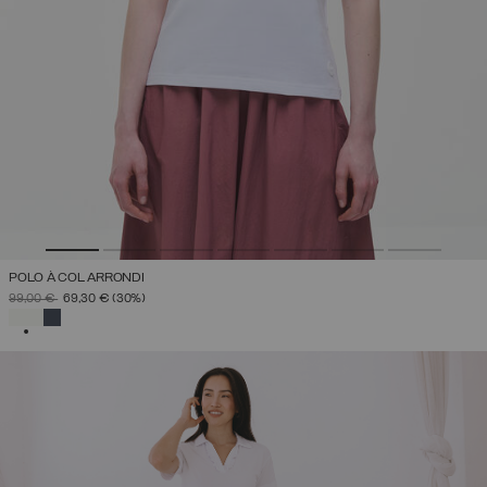
POLO À COL ARRONDI
PRIX RÉDUIT DE
À
99,00 €
69,30 €
(30%)
SÉLECTIONNÉ