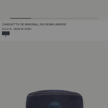
CASQUETTE DE BASEBALL EN DENIM UNISEXE
PRIX RÉDUIT DE
À
55,00 €
38,50 €
(30%)
SÉLECTIONNÉ