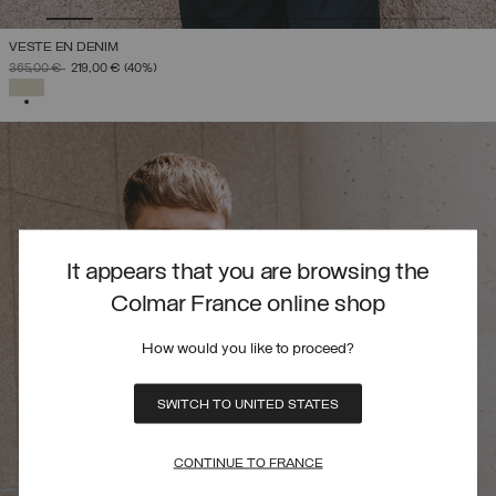
VESTE EN DENIM
PRIX RÉDUIT DE
À
365,00 €
219,00 €
(40%)
SÉLECTIONNÉ
It appears that you are browsing the
Colmar France online shop
How would you like to proceed?
SWITCH TO UNITED STATES
CONTINUE TO FRANCE