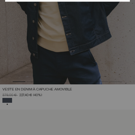
VESTE EN DENIM À CAPUCHE AMOVIBLE
PRIX RÉDUIT DE
À
379,00 €
227,40 €
(40%)
SÉLECTIONNÉ