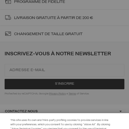
PROGRAMME DE FIDÉLITÉ
LIVRAISON
GRATUITE À PARTIR DE 200 €
CHANGEMENT DE TAILLE GRATUIT
INSCRIVEZ-VOUS À NOTRE NEWSLETTER
Protected by reCAPTCHA, Google
Privacy Policy
e
Terms
of Service.
CONTACTEZ NOUS
This site uses its own and third-party profiling cookies to provide services in line
with your preferences, which you consent to use by clicking "Allow All". By clicking
CUSTOMER CARE
"Allow Technical Cookies" you declare that you consent to the use of technical