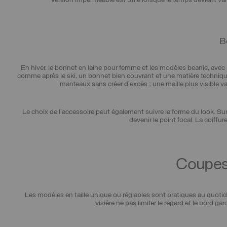
version imperméable est utile lorsque le temps devient var
Bo
En hiver, le bonnet en laine pour femme et les modèles beanie, avec r
comme après le ski, un bonnet bien couvrant et une matière techn
manteaux sans créer d’excès ; une maille plus visible va
Le choix de l’accessoire peut également suivre la forme du look. Su
devenir le point focal. La coiff
Coupes,
Les modèles en taille unique ou réglables sont pratiques au quotidi
visière ne pas limiter le regard et le bord g