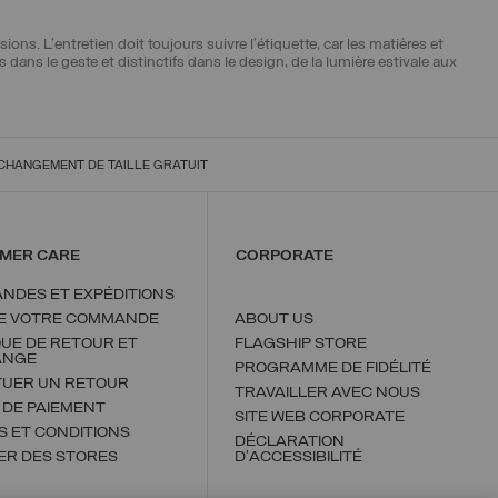
ns. L’entretien doit toujours suivre l’étiquette, car les matières et
s le geste et distinctifs dans le design, de la lumière estivale aux
CHANGEMENT DE TAILLE GRATUIT
MER CARE
CORPORATE
NDES ET EXPÉDITIONS
DE VOTRE COMMANDE
ABOUT US
QUE DE RETOUR ET
FLAGSHIP STORE
ANGE
PROGRAMME DE FIDÉLITÉ
TUER UN RETOUR
TRAVAILLER AVEC NOUS
 DE PAIEMENT
SITE WEB CORPORATE
 ET CONDITIONS
DÉCLARATION
ER DES STORES
D'ACCESSIBILITÉ