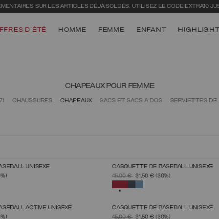
LIVRAISON STANDARD GRATUITE À PARTIR DE 200€
FFRES D'ÉTÉ
HOMME
FEMME
ENFANT
HIGHLIGH
CHAPEAUX POUR FEMME
7)
CHAUSSURES
CHAPEAUX
SACS ET SACS À DOS
SERVIETTES DE
ASEBALL UNISEXE
CASQUETTE DE BASEBALL UNISEXE
CTIONNEZ UNE TAILLE
SÉLECTIONNEZ UNE TAI
PRIX RÉDUIT DE
À
0%)
45,00 €
31,50 €
(30%)
UNICA
UNICA
NÉ
SÉLECTIONNÉ
SEBALL ACTIVE UNISEXE
CASQUETTE DE BASEBALL UNISEXE
CTIONNEZ UNE TAILLE
SÉLECTIONNEZ UNE TAI
PRIX RÉDUIT DE
À
0%)
45,00 €
31,50 €
(30%)