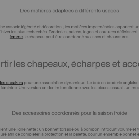
Des matières adaptées à différents usages
associe légèreté et décoration ; les matières imperméables apportent une pr
iver les plus recherchés. Broderies, patchs, logos et coutures définissent 
femme
, le chapeau peut être coordonné aux sacs et chaussures.
ir les chapeaux, écharpes et ac
les sneakers
pour une association dynamique. Le bob en broderie anglais
ace féminine. Une version en denim fonctionne avec les pièces casual ; un m
Des accessoires coordonnés pour la saison froide
tient une ligne nette ; un bonnet torsadé ou à pompon introduit volume et 
uré afin de compléter la protection et la palette, pour un ensemble bonne