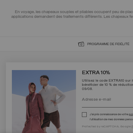
En voyage, les chapeaux souples et pliables occupent peu de place, t
applications demandent des traitements différents. Les chapeaux fem
PROGRAMME DE FIDÉLITÉ
INSCRIVEZ-VOUS À NOTRE NEWSLETTER
EXTRA 10%
Utilisez le code EXTRA10 sur 
bénéficier de 10 % de réducti
09/08.
Protected by reCAPTCHA, Google
Privacy Policy
e
Terms
of Service.
J’ai pris connaissance de votre
pol
l’utilisation de mes données person
Protected by reCAPTCHA, Google
P