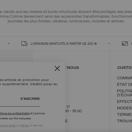
andis que les visières et bords structurés doivent être protégés des pressio
me Colmar deviennent ainsi des accessoires transformables, fonctionnels dan
journées les plus froides, urbaines, lumineuses, mobiles et actives.
LIVRAISON
GRATUITE À PARTIR DE 200 €
CONTACTEZ NOUS
CUSTO
COMMA
les articles en promotion pour
on supplémentaire. Valable jusqu'au
ÉTAT 
POLITI
D'ÉCH
S’INSCRIRE
EFFEC
+33 1 86 65 46 17
MODES
Lun - Ven / 9.00 - 18.00
itique de confidentialité
et j’autorise
TERMES
nelles aux fins indiquées.
NOUS ÉCRIRE
TROUV
rivacy Policy
e
Terms
of Service.