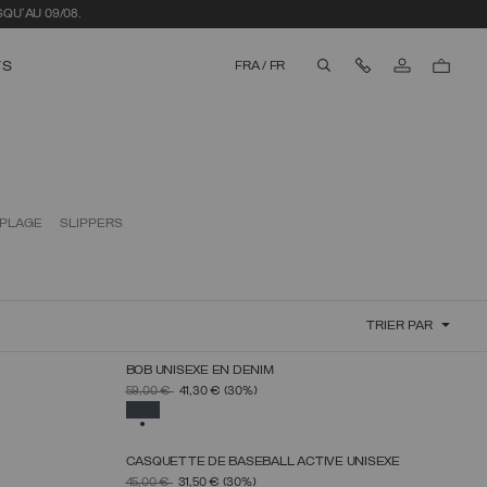
Nous contacter
TS
FRA
/
FR
aria.label.btn.search
 PLAGE
SLIPPERS
TRIER PAR
BOB UNISEXE EN DENIM
LLE
SÉLECTIONNEZ UNE TAILLE
PRIX RÉDUIT DE
À
59,00 €
41,30 €
(30%)
S_M
M_L
SÉLECTIONNÉ
CASQUETTE DE BASEBALL ACTIVE UNISEXE
LLE
SÉLECTIONNEZ UNE TAILLE
PRIX RÉDUIT DE
À
45,00 €
31,50 €
(30%)