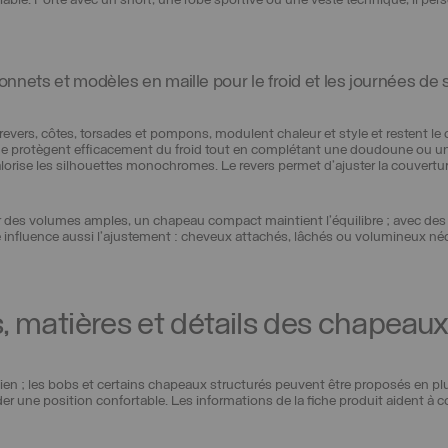
iable. Porté avec un short, une robe sportive ou une veste technique, il per
nnets et modèles en maille pour le froid et les journées de 
evers, côtes, torsades et pompons, modulent chaleur et style et restent le 
ique protègent efficacement du froid tout en complétant une doudoune ou
lorise les silhouettes monochromes. Le revers permet d’ajuster la couverture
r des volumes amples, un chapeau compact maintient l’équilibre ; avec des 
ure influence aussi l’ajustement : cheveux attachés, lâchés ou volumineux néc
 matières et détails des chapea
en ; les bobs et certains chapeaux structurés peuvent être proposés en plusi
arder une position confortable. Les informations de la fiche produit aident à 