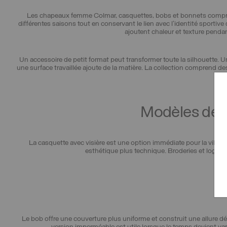
Les chapeaux femme Colmar, casquettes, bobs et bonnets compris, c
différentes saisons tout en conservant le lien avec l’identité sportive
ajoutent chaleur et texture penda
Un accessoire de petit format peut transformer toute la silhouette. 
une surface travaillée ajoute de la matière. La collection comprend d
Modèles déco
La casquette avec visière est une option immédiate pour la ville, 
esthétique plus technique. Broderies et logo app
Le bob offre une couverture plus uniforme et construit une allure déc