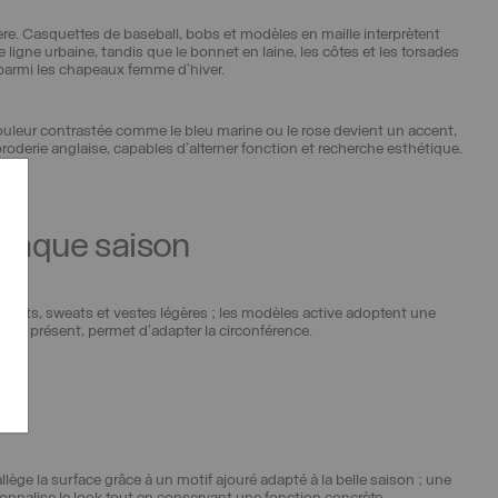
re. Casquettes de baseball, bobs et modèles en maille interprètent
 ligne urbaine, tandis que le bonnet en laine, les côtes et les torsades
 parmi les chapeaux femme d’hiver.
couleur contrastée comme le bleu marine ou le rose devient un accent,
oderie anglaise, capables d’alterner fonction et recherche esthétique.
chaque saison
-shirts, sweats et vestes légères ; les modèles active adoptent une
l est présent, permet d’adapter la circonférence.
s
lège la surface grâce à un motif ajouré adapté à la belle saison ; une