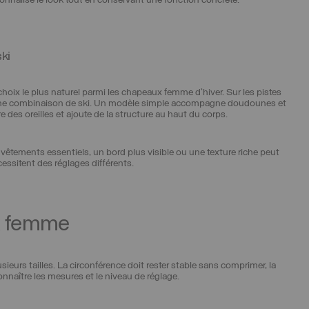
sonnalise le look tout en conservant une fonction concrète.
ski
choix le plus naturel parmi les chapeaux femme d’hiver. Sur les pistes
 une combinaison de ski. Un modèle simple accompagne doudounes et
 des oreilles et ajoute de la structure au haut du corps.
vêtements essentiels, un bord plus visible ou une texture riche peut
essitent des réglages différents.
ux femme
eurs tailles. La circonférence doit rester stable sans comprimer, la
connaître les mesures et le niveau de réglage.