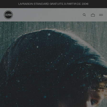
LIVRAISON STANDARD GRATUITE À PARTIR DE 200€
aria.label.btn.s
Passer au contenu principal
Passer au contenu en pied de page