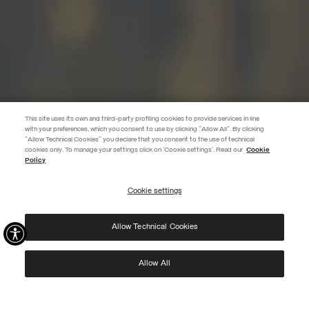
This site uses its own and third-party profiling cookies to provide services in line
with your preferences, which you consent to use by clicking "Allow All". By clicking
"Allow Technical Cookies" you declare that you consent to the use of technical
EXTRA 10%
cookies only. To manage your settings click on 'Cookie settings'. Read our
Cookie
Policy
Utilisez le code EXTRA10 sur les articles en promotion pour bénéficier de
10 % de réduction supplémentaire. Valable jusqu'au 09/08.
Cookie settings
S’INSCRIRE
Allow Technical Cookies
J’ai pris connaissance de votre
politique de confidentialité
et j’autorise l’utilisation de
mes données personnelles aux fins indiquées.
Protected by reCAPTCHA, Google
Privacy Policy
e
Terms
of Service.
Allow All