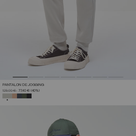
PANTALON DE JOGGING
PRIX RÉDUIT DE
À
129,00 €
77,40 €
(40%)
SÉLECTIONNÉ