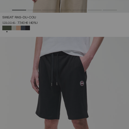
SWEAT RAS-DU-COU
PRIX RÉDUIT DE
À
129,00 €
77,40 €
(40%)
SÉLECTIONNÉ