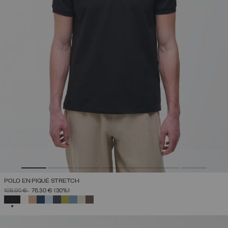
POLO EN PIQUÉ STRETCH
PRIX RÉDUIT DE
À
109,00 €
76,30 €
(30%)
SÉLECTIONNÉ