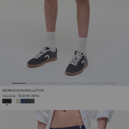
BERMUDA EN MOLLETON
PRIX RÉDUIT DE
À
109,00 €
76,30 €
(30%)
SÉLECTIONNÉ