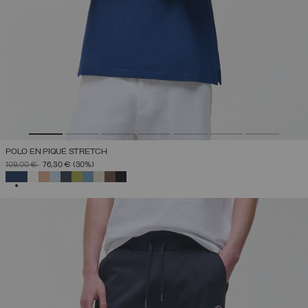
POLO EN PIQUÉ STRETCH
PRIX RÉDUIT DE
À
109,00 €
76,30 €
(30%)
SÉLECTIONNÉ