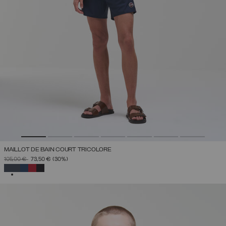
MAILLOT DE BAIN COURT TRICOLORE
PRIX RÉDUIT DE
À
105,00 €
73,50 €
(30%)
SÉLECTIONNÉ