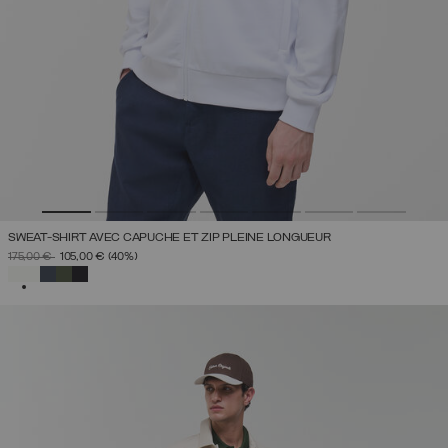
SWEAT-SHIRT AVEC CAPUCHE ET ZIP PLEINE LONGUEUR
PRIX RÉDUIT DE
À
175,00 €
105,00 €
(40%)
SÉLECTIONNÉ