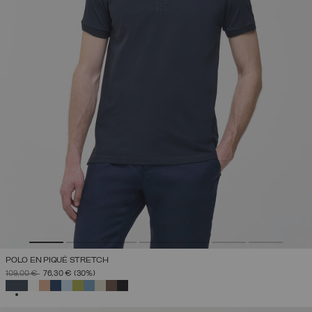
POLO EN PIQUÉ STRETCH
PRIX RÉDUIT DE
À
109,00 €
76,30 €
(30%)
SÉLECTIONNÉ