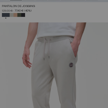
PANTALON DE JOGGING
PRIX RÉDUIT DE
À
129,00 €
77,40 €
(40%)
SÉLECTIONNÉ