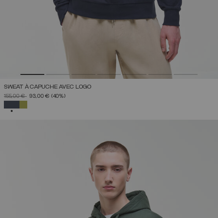
SWEAT À CAPUCHE AVEC LOGO
PRIX RÉDUIT DE
À
155,00 €
93,00 €
(40%)
SÉLECTIONNÉ