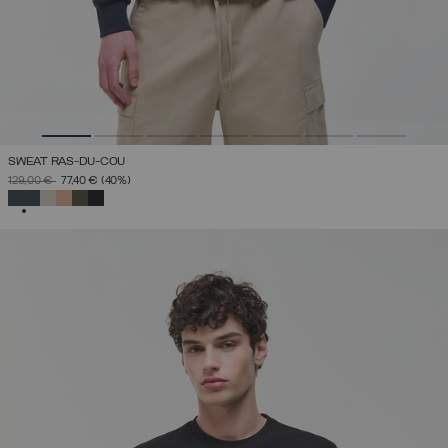
SWEAT RAS-DU-COU
PRIX RÉDUIT DE
À
129,00 €
77,40 €
(40%)
SÉLECTIONNÉ