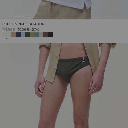
POLO EN PIQUÉ STRETCH
PRIX RÉDUIT DE
À
109,00 €
76,30 €
(30%)
SÉLECTIONNÉ