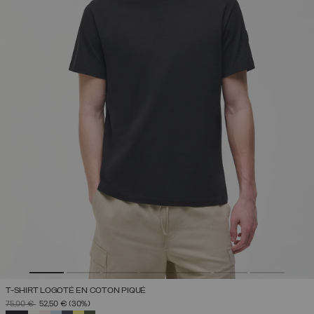
T-SHIRT LOGOTÉ EN COTON PIQUÉ
PRIX RÉDUIT DE
À
75,00 €
52,50 €
(30%)
SÉLECTIONNÉ