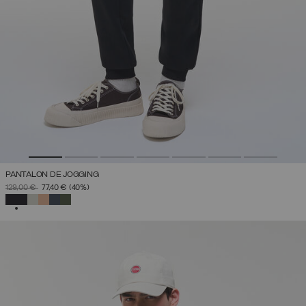
PANTALON DE JOGGING
PRIX RÉDUIT DE
À
129,00 €
77,40 €
(40%)
SÉLECTIONNÉ