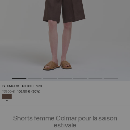
BERMUDA EN LIN FEMME
PRIX RÉDUIT DE
À
155,00 €
108,50 €
(30%)
SÉLECTIONNÉ
Shorts femme Colmar pour la saison
estivale