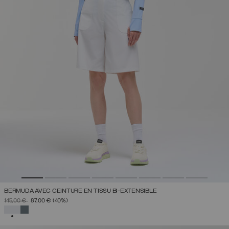
BERMUDA AVEC CEINTURE EN TISSU BI-EXTENSIBLE
PRIX RÉDUIT DE
À
145,00 €
87,00 €
(40%)
SÉLECTIONNÉ