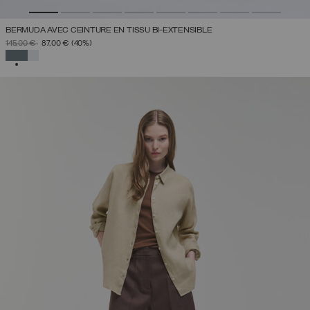
BERMUDA AVEC CEINTURE EN TISSU BI-EXTENSIBLE
PRIX RÉDUIT DE
À
145,00 €
87,00 €
(40%)
SÉLECTIONNÉ