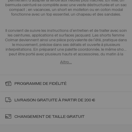
permettent d’adapter la tenue aux heures plus fraîches. En ville, un
bermuda ceinturé se complète avec une veste déstructurée et un sac
compact ; en vacances, un short en molleton ou en coton modal
fonctionne avec un top essentiel, un chapeau et des sandales.
Il convient de suivre les instructions d’entretien et de traiter avec soin
les ceintures, applications et surfaces jacquard. Les shorts femme
Colmar deviennent ainsi une pièce polyvalente de l’été, pratique dans
le mouvement, précise dans ses détails et ouverte à plusieurs
interprétations. En préparant une palette coordonnée, le même short
peut être porté avec plusieurs hauts et accessoires, du matin à la
soirée. Cette capacité à changer de registre en fait une base utile pour
Altro…
un vestiaire estival compact, personnel et facile à faire évoluer chaque
nouveau jour.
PROGRAMME DE FIDÉLITÉ
LIVRAISON
GRATUITE À PARTIR DE 200 €
CHANGEMENT DE TAILLE GRATUIT