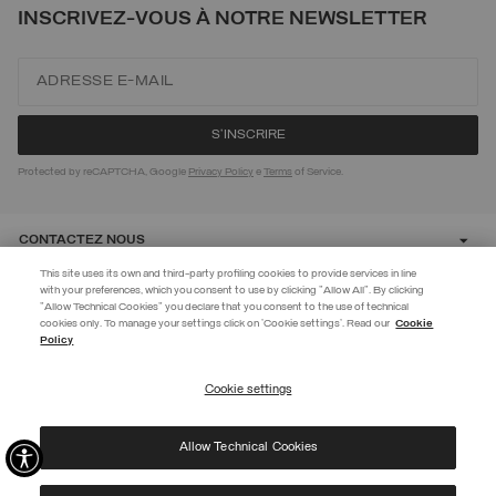
INSCRIVEZ-VOUS À NOTRE NEWSLETTER
Protected by reCAPTCHA, Google
Privacy Policy
e
Terms
of Service.
CONTACTEZ NOUS
This site uses its own and third-party profiling cookies to provide services in line
with your preferences, which you consent to use by clicking "Allow All". By clicking
CUSTOMER CARE
"Allow Technical Cookies" you declare that you consent to the use of technical
EXTRA 10%
cookies only. To manage your settings click on 'Cookie settings'. Read our
Cookie
Policy
Utilisez le code EXTRA10 sur les articles en promotion pour bénéficier de
CORPORATE
10 % de réduction supplémentaire. Valable jusqu'au 09/08.
Cookie settings
S’INSCRIRE
Allow Technical Cookies
J’ai pris connaissance de votre
politique de confidentialité
et j’autorise l’utilisation de
©
2026 Manifattura Mario Colombo & C. Spa
|
P.I. IT00691110969
|
mes données personnelles aux fins indiquées.
PRIVACY POLICY
|
COOKIE POLICY