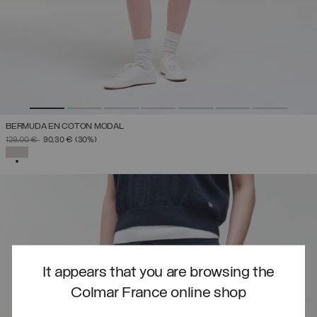
BERMUDA EN COTON MODAL
PRIX RÉDUIT DE
À
129,00 €
90,30 €
(30%)
SÉLECTIONNÉ
It appears that you are browsing the
Colmar France online shop