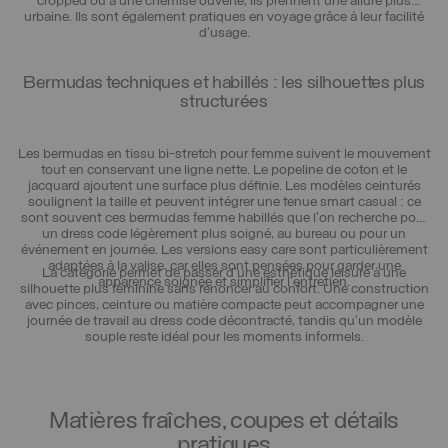
cropped ou à une chemise ouverte, ils prennent une allure plus
urbaine. Ils sont également pratiques en voyage grâce à leur facilité
d’usage.
Bermudas techniques et habillés : les silhouettes plus
structurées
Les bermudas en tissu bi-stretch pour femme suivent le mouvement
tout en conservant une ligne nette. Le popeline de coton et le
jacquard ajoutent une surface plus définie. Les modèles ceinturés
soulignent la taille et peuvent intégrer une tenue smart casual : ce
sont souvent ces bermudas femme habillés que l’on recherche pour
un dress code légèrement plus soigné, au bureau ou pour un
événement en journée. Les versions easy care sont particulièrement
adaptées à la valise, car elles sont pensées pour garder une
La catégorie permet de passer d’une esthétique leisure à une
apparence soignée et simplifier l’entretien.
silhouette plus féminine sans renoncer au confort. Une construction
avec pinces, ceinture ou matière compacte peut accompagner une
journée de travail au dress code décontracté, tandis qu’un modèle
souple reste idéal pour les moments informels.
Matières fraîches, coupes et détails
pratiques