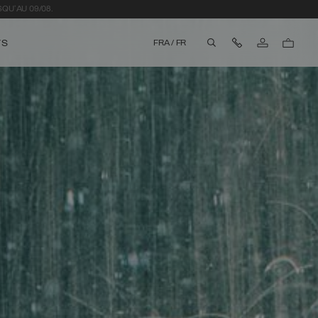
QU'AU 09/08.
Nous contacter
TS
FRA
/
FR
aria.label.btn.search