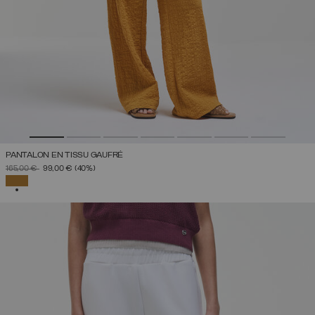
PANTALON EN TISSU GAUFRÉ
PRIX RÉDUIT DE
À
165,00 €
99,00 €
(40%)
SÉLECTIONNÉ