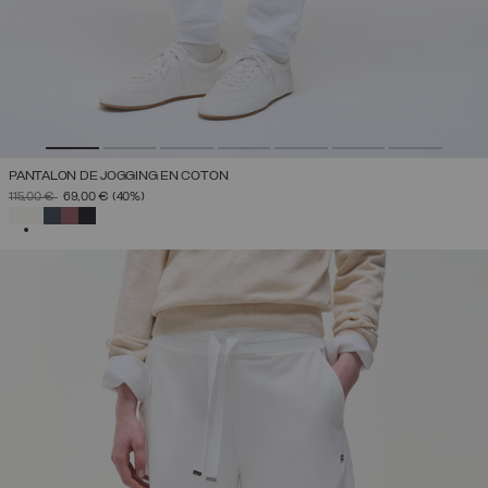
PANTALON DE JOGGING EN COTON
PRIX RÉDUIT DE
À
115,00 €
69,00 €
(40%)
SÉLECTIONNÉ