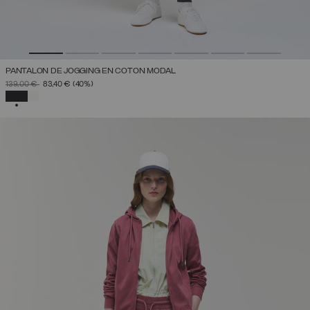
PANTALON DE JOGGING EN COTON MODAL
PRIX RÉDUIT DE
À
139,00 €
83,40 €
(40%)
SÉLECTIONNÉ