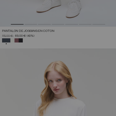
PANTALON DE JOGGING EN COTON
PRIX RÉDUIT DE
À
115,00 €
69,00 €
(40%)
SÉLECTIONNÉ