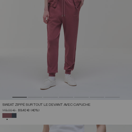
SWEAT ZIPPÉ SUR TOUT LE DEVANT AVEC CAPUCHE
PRIX RÉDUIT DE
À
149,00 €
89,40 €
(40%)
SÉLECTIONNÉ