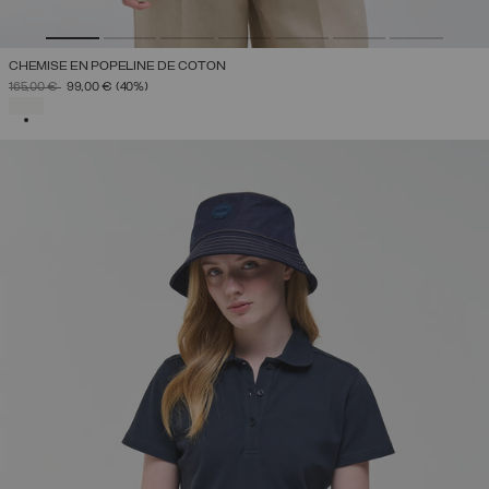
CHEMISE EN POPELINE DE COTON
PRIX RÉDUIT DE
À
165,00 €
99,00 €
(40%)
SÉLECTIONNÉ