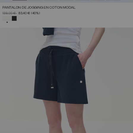
PANTALON DE JOGGING EN COTON MODAL
PRIX RÉDUIT DE
À
139,00 €
83,40 €
(40%)
SÉLECTIONNÉ