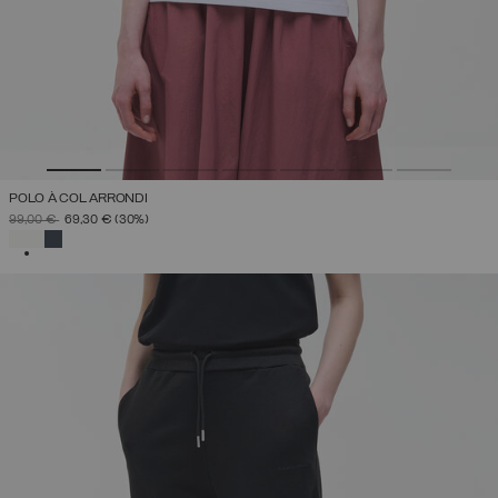
POLO À COL ARRONDI
PRIX RÉDUIT DE
À
99,00 €
69,30 €
(30%)
SÉLECTIONNÉ