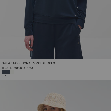
SWEAT À COL ROND EN MODAL DOUX
PRIX RÉDUIT DE
À
115,00 €
69,00 €
(40%)
SÉLECTIONNÉ