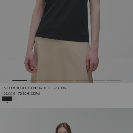
POLO À RUCHES EN PIQUÉ DE COTON
PRIX RÉDUIT DE
À
105,00 €
73,50 €
(30%)
SÉLECTIONNÉ