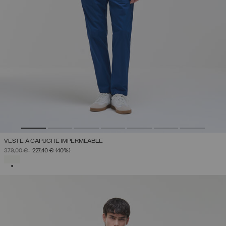
VESTE À CAPUCHE IMPERMÉABLE
PRIX RÉDUIT DE
À
379,00 €
227,40 €
(40%)
SÉLECTIONNÉ