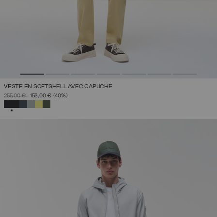
VESTE EN SOFTSHELL AVEC CAPUCHE
PRIX RÉDUIT DE
À
255,00 €
153,00 €
(40%)
SÉLECTIONNÉ