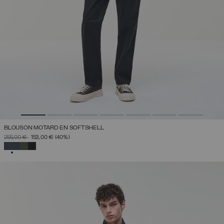
BLOUSON MOTARD EN SOFTSHELL
PRIX RÉDUIT DE
À
255,00 €
153,00 €
(40%)
SÉLECTIONNÉ