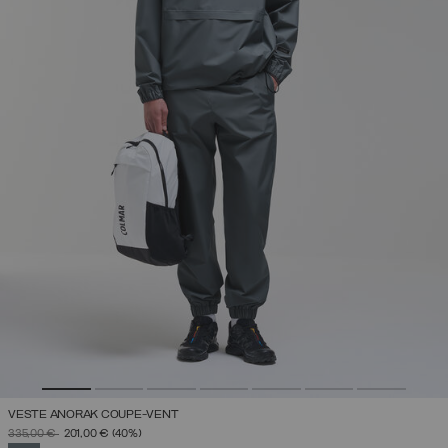
VESTE ANORAK COUPE-VENT
PRIX RÉDUIT DE
À
335,00 €
201,00 €
(40%)
SÉLECTIONNÉ