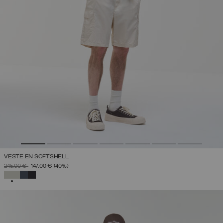
VESTE EN SOFTSHELL
PRIX RÉDUIT DE
À
245,00 €
147,00 €
(40%)
SÉLECTIONNÉ