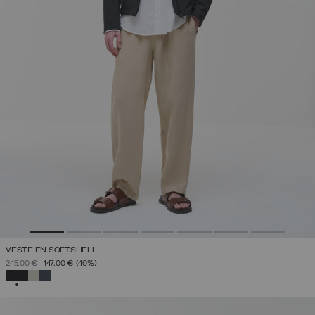
VESTE EN SOFTSHELL
PRIX RÉDUIT DE
À
245,00 €
147,00 €
(40%)
SÉLECTIONNÉ