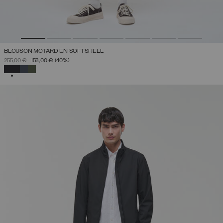
BLOUSON MOTARD EN SOFTSHELL
PRIX RÉDUIT DE
À
255,00 €
153,00 €
(40%)
SÉLECTIONNÉ