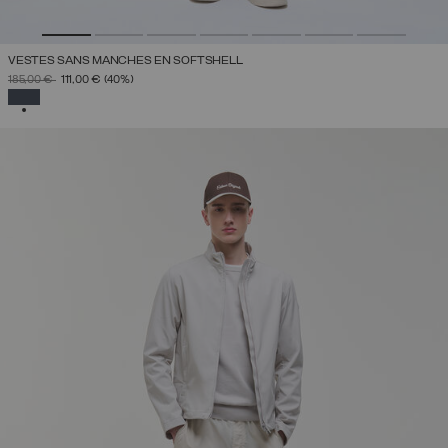
VESTES SANS MANCHES EN SOFTSHELL
PRIX RÉDUIT DE
À
185,00 €
111,00 €
(40%)
SÉLECTIONNÉ