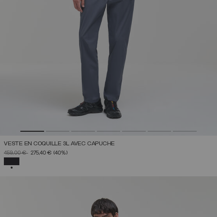
VESTE EN COQUILLE 3L AVEC CAPUCHE
PRIX RÉDUIT DE
À
459,00 €
275,40 €
(40%)
SÉLECTIONNÉ