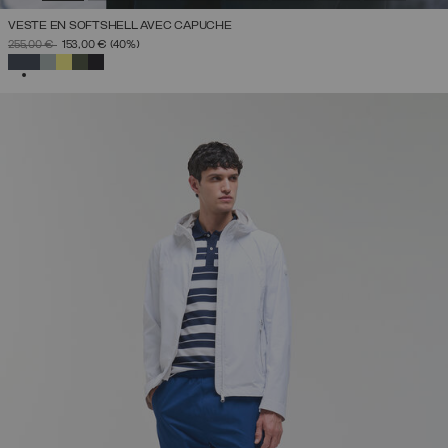
VESTE EN SOFTSHELL AVEC CAPUCHE
PRIX RÉDUIT DE
À
255,00 €
153,00 €
(40%)
SÉLECTIONNÉ