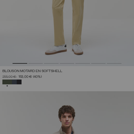
BLOUSON MOTARD EN SOFTSHELL
PRIX RÉDUIT DE
À
255,00 €
153,00 €
(40%)
SÉLECTIONNÉ