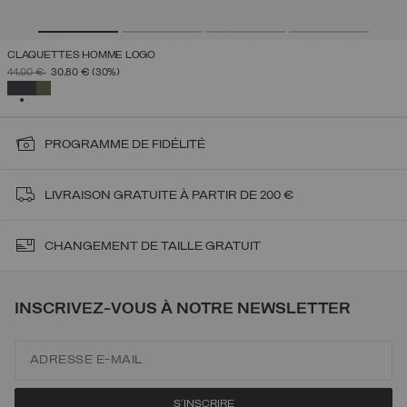
CLAQUETTES HOMME LOGO
PRIX RÉDUIT DE
À
44,00 €
30,80 €
(30%)
SÉLECTIONNÉ
PROGRAMME DE FIDÉLITÉ
LIVRAISON
GRATUITE À PARTIR DE 200 €
CHANGEMENT DE TAILLE GRATUIT
INSCRIVEZ-VOUS À NOTRE NEWSLETTER