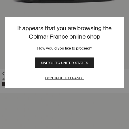
It appears that you are browsing the
Colmar France online shop
How would you like to proceed?
SWITCH TO UNITED STATES
CLAQUETTES UNISEXES LOGO
CONTINUE TO FRANCE
PRIX RÉDUIT DE
À
44,00 €
30,80 €
(30%)
SÉLECTIONNÉ