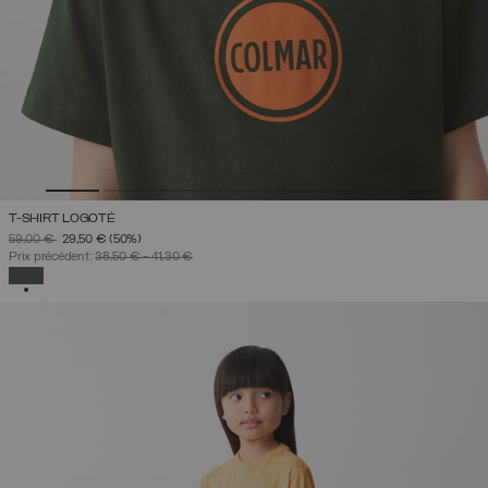
T-SHIRT LOGOTÉ
PRIX RÉDUIT DE
À
59,00 €
29,50 €
(50%)
Prix précédent:
38,50 €
-
41,30 €
SÉLECTIONNÉ