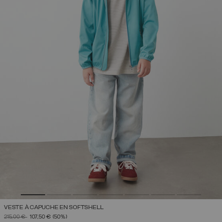
VESTE À CAPUCHE EN SOFTSHELL
PRIX RÉDUIT DE
À
215,00 €
107,50 €
(50%)