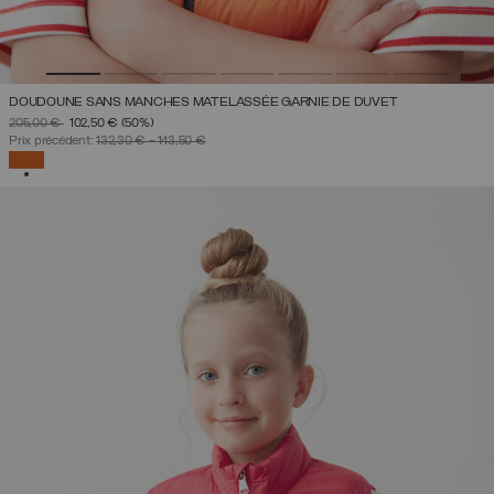
DOUDOUNE SANS MANCHES MATELASSÉE GARNIE DE DUVET
PRIX RÉDUIT DE
À
205,00 €
102,50 €
(50%)
Prix précédent:
132,30 €
-
143,50 €
SÉLECTIONNÉ