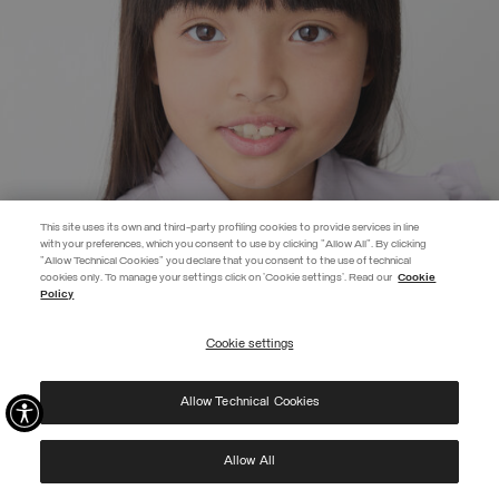
This site uses its own and third-party profiling cookies to provide services in line
with your preferences, which you consent to use by clicking "Allow All". By clicking
"Allow Technical Cookies" you declare that you consent to the use of technical
EXTRA 10%
cookies only. To manage your settings click on 'Cookie settings'. Read our
Cookie
Policy
Utilisez le code EXTRA10 sur les articles en promotion pour bénéficier de
10 % de réduction supplémentaire. Valable jusqu'au 09/08.
Cookie settings
S’INSCRIRE
Allow Technical Cookies
J’ai pris connaissance de votre
politique de confidentialité
et j’autorise l’utilisation de
mes données personnelles aux fins indiquées.
Protected by reCAPTCHA, Google
Privacy Policy
e
Terms
of Service.
Allow All