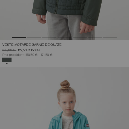
VESTE MOTARDE GARNIE DE OUATE
PRIX RÉDUIT DE
À
245,00 €
122,50 €
(50%)
Prix précédent:
150,50 €
-
171,50 €
SÉLECTIONNÉ