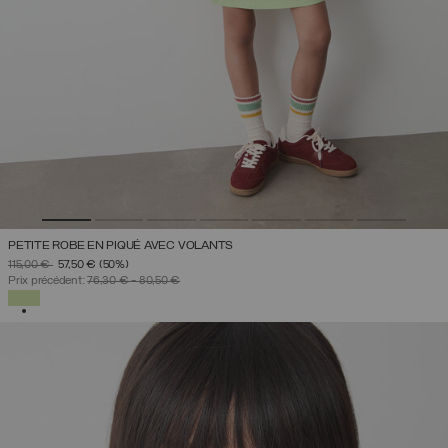
PETITE ROBE EN PIQUÉ AVEC VOLANTS
PRIX RÉDUIT DE
À
115,00 €
57,50 €
(50%)
Prix précédent:
76,30 €
-
80,50 €
SÉLECTIONNÉ