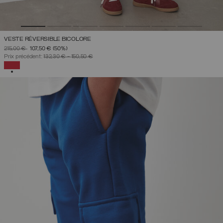
VESTE RÉVERSIBLE BICOLORE
PRIX RÉDUIT DE
À
215,00 €
107,50 €
(50%)
Prix précédent:
132,30 €
-
150,50 €
SÉLECTIONNÉ