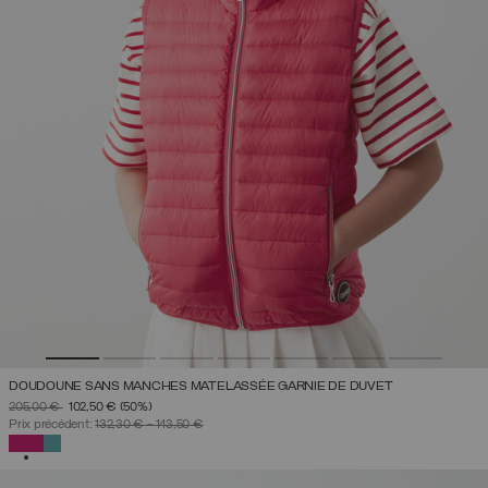
DOUDOUNE SANS MANCHES MATELASSÉE GARNIE DE DUVET
PRIX RÉDUIT DE
À
205,00 €
102,50 €
(50%)
Prix précédent:
132,30 €
-
143,50 €
SÉLECTIONNÉ