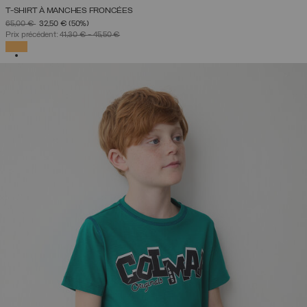
T-SHIRT À MANCHES FRONCÉES
PRIX RÉDUIT DE
À
65,00 €
32,50 €
(50%)
Prix précédent:
41,30 €
-
45,50 €
SÉLECTIONNÉ