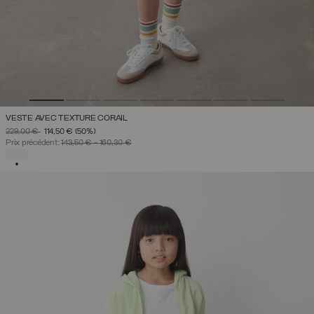
VESTE AVEC TEXTURE CORAIL
PRIX RÉDUIT DE
À
229,00 €
114,50 €
(50%)
Prix précédent:
143,50 €
-
160,30 €
SÉLECTIONNÉ