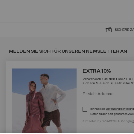
SICHERE 
MELDEN SIE SICH FÜR UNSEREN NEWSLETTER AN
EXTRA 10%
Verwenden Sie den Code EXTRA
sichern Sie sich zusätzliche 1
Protected by reCAPTCHA, Google
Privacy Policy
e
Terms
of Service.
Ich habe die
Datenschutzerklärun
Daten zu den dort genannten Zwe
Protected by reCAPTCHA, Google
P