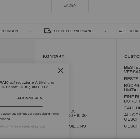
LADEN
ZAHLUNGEN
SCHNELLER VERSAND
SCHN
KONTAKT
CUSTO
BESTE
VERSA
BESTE
10 auf reduzierte Artikel und
RÜCKG
0 % Rabatt. Gültig bis 09.08.
UMTAU
EINE 
ABONNIEREN
DURCH
ZAHLU
+39 02 8295 8103
g
gelesen und stimme der Verarbeitung meiner
ALLGE
Mon - Fre / 9.00 - 18.00
GESCH
cken zu.
SCHREIBEN SIE UNS
GESCH
rivacy Policy
e
Terms
of Service.