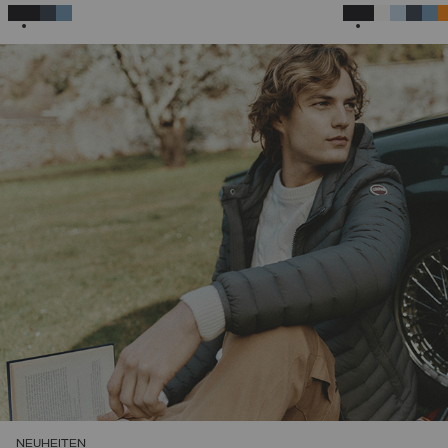
46
48
50
52
54
56
58
AUSGEWÄHLT
AUSGEWÄHL
NEUHEITEN