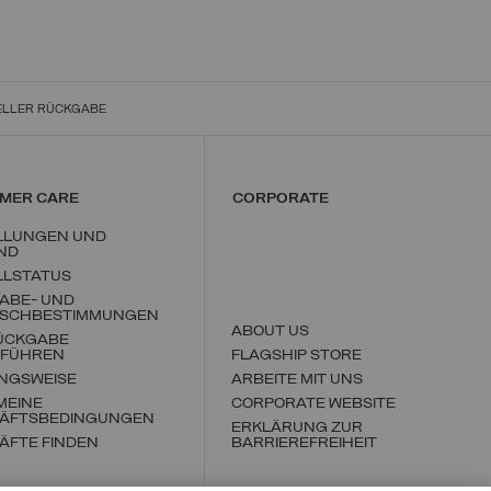
ELLER RÜCKGABE
MER CARE
CORPORATE
LLUNGEN UND
ND
LLSTATUS
ABE- UND
SCHBESTIMMUNGEN
ABOUT US
RÜCKGABE
FÜHREN
FLAGSHIP STORE
NGSWEISE
ARBEITE MIT UNS
MEINE
CORPORATE WEBSITE
ÄFTSBEDINGUNGEN
ERKLÄRUNG ZUR
ÄFTE FINDEN
BARRIEREFREIHEIT