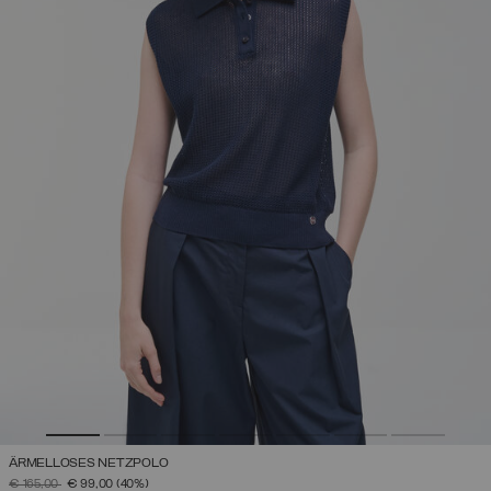
ÄRMELLOSES NETZPOLO
PREIS REDUZIERT VON
AUF
€ 165,00
€ 99,00
(40%)