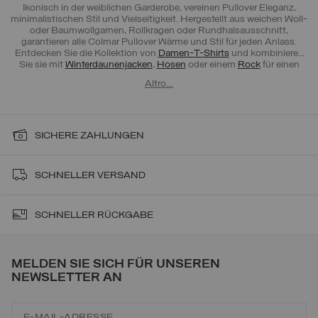
Ikonisch in der weiblichen Garderobe, vereinen Pullover Eleganz,
minimalistischen Stil und Vielseitigkeit. Hergestellt aus weichen Woll-
oder Baumwollgarnen, Rollkragen oder Rundhalsausschnitt,
garantieren alle Colmar Pullover Wärme und Stil für jeden Anlass.
Entdecken Sie die Kollektion von
Damen-T-Shirts
und kombinieren
Sie sie mit
Winterdaunenjacken
,
Hosen
oder einem
Rock
für einen
einzigartigen und abgestimmten Look.
Altro…
SICHERE ZAHLUNGEN
SCHNELLER VERSAND
SCHNELLER RÜCKGABE
MELDEN SIE SICH FÜR UNSEREN
NEWSLETTER AN