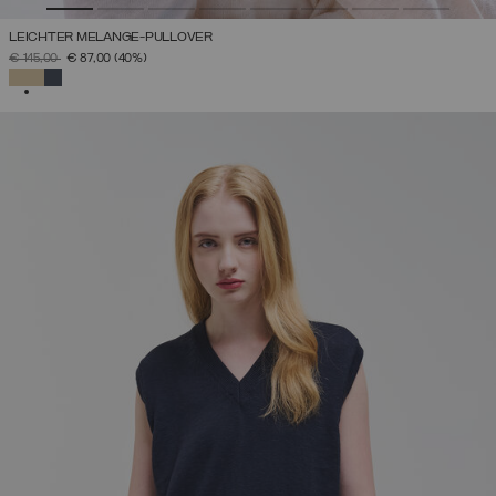
LEICHTER MELANGE-PULLOVER
PREIS REDUZIERT VON
AUF
€ 145,00
€ 87,00
(40%)
AUSGEWÄHLT