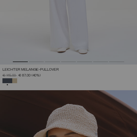
LEICHTER MELANGE-PULLOVER
PREIS REDUZIERT VON
AUF
€ 145,00
€ 87,00
(40%)
AUSGEWÄHLT