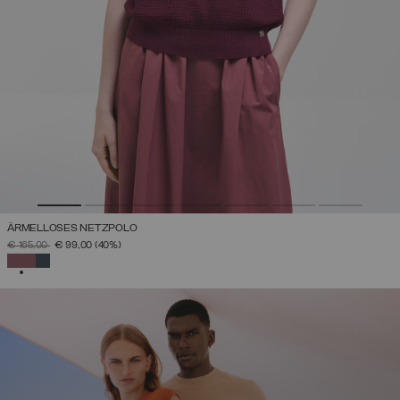
ÄRMELLOSES NETZPOLO
PREIS REDUZIERT VON
AUF
€ 165,00
€ 99,00
(40%)
AUSGEWÄHLT