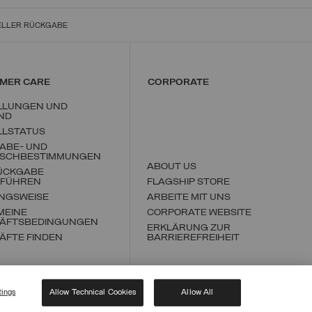
ELLER RÜCKGABE
MER CARE
CORPORATE
LLUNGEN UND
ND
LLSTATUS
ABE- UND
SCHBESTIMMUNGEN
ABOUT US
RÜCKGABE
FÜHREN
FLAGSHIP STORE
NGSWEISE
ARBEITE MIT UNS
MEINE
CORPORATE WEBSITE
ÄFTSBEDINGUNGEN
ERKLÄRUNG ZUR
ÄFTE FINDEN
BARRIEREFREIHEIT
tings
Allow Technical Cookies
Allow All