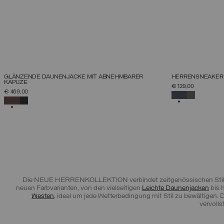
NEUHEITEN
NEUHEITEN
GLÄNZENDE DAUNENJACKE MIT ABNEHMBARER
HERRENSNEAKER 
KAPUZE
GRÖSSE AUSWÄHLEN
G
€ 129,00
€ 469,00
46
48
50
52
54
56
58
60
AUSGEWÄHL
AUSGEWÄHLT
Die NEUE HERRENKOLLEKTION verbindet zeitgenössischen Stil, Ko
neuen Farbvarianten, von den vielseitigen
Leichte Daunenjacken
bis 
Westen
, ideal um jede Wetterbedingung mit Stil zu bewältigen. 
vervolls