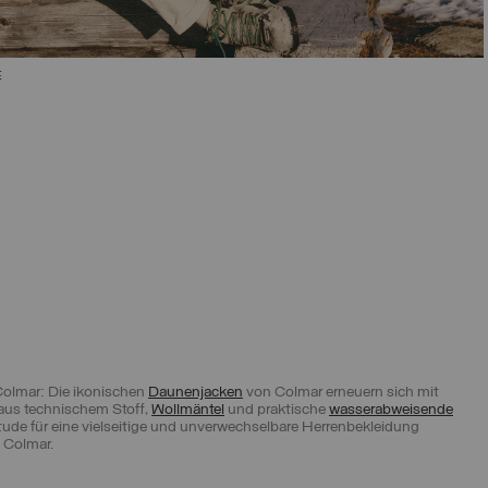
E
GRÖSSE AUSWÄHLEN
46
48
50
52
54
56
58
olmar: Die ikonischen
Daunenjacken
von Colmar erneuern sich mit
aus technischem Stoff,
Wollmäntel
und praktische
wasserabweisende
tude für eine vielseitige und unverwechselbare Herrenbekleidung
n Colmar.