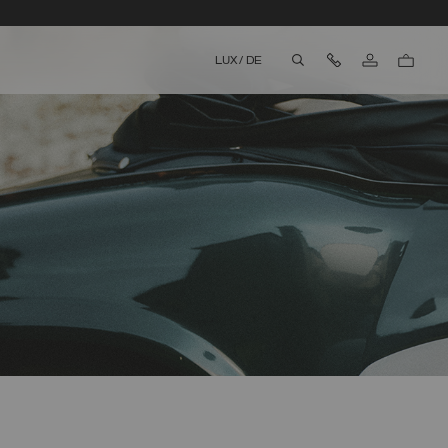
Kontaktieren Sie
LUX
/
DE
aria.label.btn.search