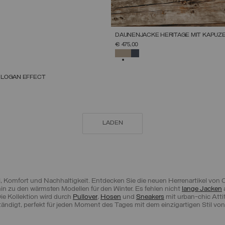
DAUNENJACKE HERITAGE MIT KAPUZ
€ 475,00
AUSGEWÄHLT
LOGAN EFFECT
RÖSSE AUSWÄHLEN
39
40
41
42
43
44
45
46
47
T
LADEN
mfort und Nachhaltigkeit. Entdecken Sie die neuen Herrenartikel von C
hin zu den wärmsten Modellen für den Winter. Es fehlen nicht
lange Jacken
Die Kollektion wird durch
Pullover
,
Hosen
und
Sneakers
mit urban-chic Atti
tändigt, perfekt für jeden Moment des Tages mit dem einzigartigen Stil vo