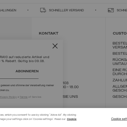
ZAHLUNGEN
SCHNELLER VERSAND
SCHN
KONTAKT
CUSTO
BESTE
VERSA
BESTE
10 auf reduzierte Artikel und
RÜCKG
0 % Rabatt. Gültig bis 09.08.
UMTAU
EINE 
ABONNIEREN
DURCH
ZAHLU
+39 02 8295 8103
g
gelesen und stimme der Verarbeitung meiner
ALLGE
Mon - Fre / 9.00 - 18.00
GESCH
cken zu.
SCHREIBEN SIE UNS
GESCH
rivacy Policy
e
Terms
of Service.
ces, which you consent to use by clicking "Allow All". By clicking
Cookie set
nage your settings click on 'Cookie settings'. Read our
Cookie