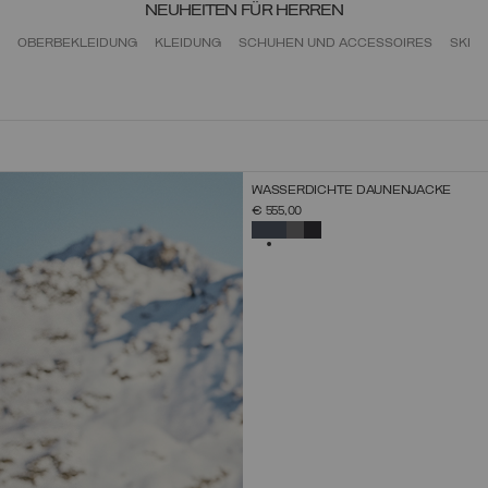
NEUHEITEN FÜR HERREN
OBERBEKLEIDUNG
KLEIDUNG
SCHUHEN UND ACCESSOIRES
SKI
NEUHEITEN
WASSERDICHTE DAUNENJACKE
GRÖSSE AUSWÄHLEN
€ 555,00
44
46
48
50
52
54
56
58
60
AUSGEWÄHLT