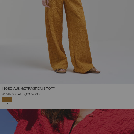
HOSE AUS GEPRÄGTEM STOFF
PREIS REDUZIERT VON
AUF
€ 145,00
€ 87,00
(40%)
AUSGEWÄHLT