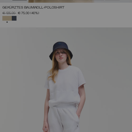
GEKÜRZTES BAUMWOLL-POLOSHIRT
PREIS REDUZIERT VON
AUF
€ 125,00
€ 75,00
(40%)
AUSGEWÄHLT