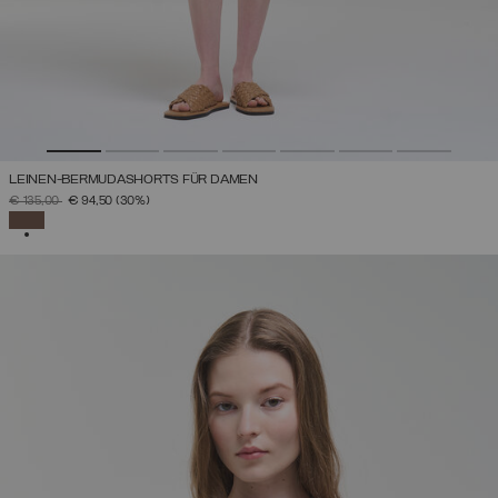
LEINEN-BERMUDASHORTS FÜR DAMEN
PREIS REDUZIERT VON
AUF
€ 135,00
€ 94,50
(30%)
AUSGEWÄHLT