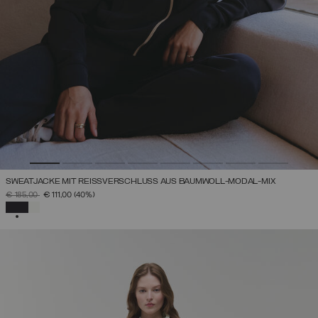
SWEATJACKE MIT REISSVERSCHLUSS AUS BAUMWOLL-MODAL-MIX
PREIS REDUZIERT VON
AUF
€ 185,00
€ 111,00
(40%)
AUSGEWÄHLT