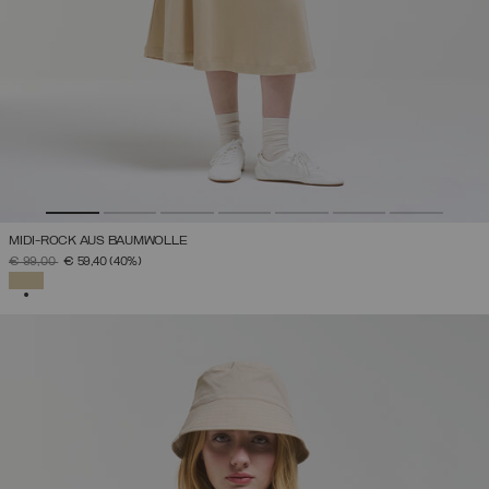
MIDI-ROCK AUS BAUMWOLLE
PREIS REDUZIERT VON
AUF
€ 99,00
€ 59,40
(40%)
AUSGEWÄHLT