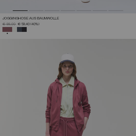
JOGGINGHOSE AUS BAUMWOLLE
PREIS REDUZIERT VON
AUF
€ 99,00
€ 59,40
(40%)
AUSGEWÄHLT