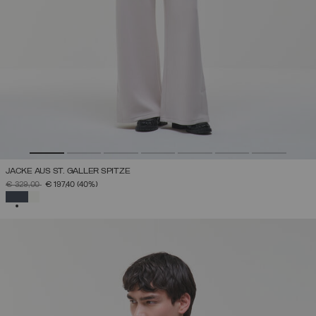
JACKE AUS ST. GALLER SPITZE
PREIS REDUZIERT VON
AUF
€ 329,00
€ 197,40
(40%)
AUSGEWÄHLT