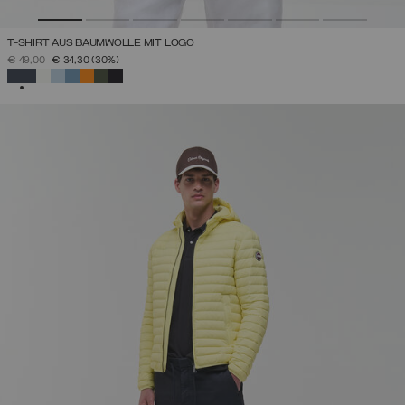
T-SHIRT AUS BAUMWOLLE MIT LOGO
PREIS REDUZIERT VON
AUF
€ 49,00
€ 34,30
(30%)
AUSGEWÄHLT