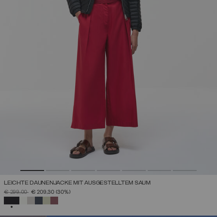
LEICHTE DAUNENJACKE MIT AUSGESTELLTEM SAUM
PREIS REDUZIERT VON
AUF
€ 299,00
€ 209,30
(30%)
AUSGEWÄHLT