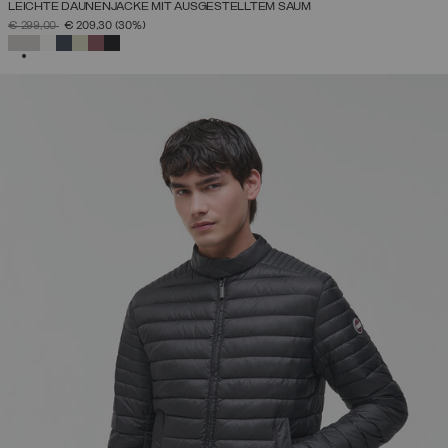
LEICHTE DAUNENJACKE MIT AUSGESTELLTEM SAUM
PREIS REDUZIERT VON
AUF
€ 299,00
€ 209,30
(30%)
AUSGEWÄHLT