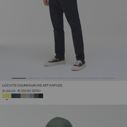
LEICHTE DAUNENJACKE MIT KAPUZE
PREIS REDUZIERT VON
AUF
€ 319,00
€ 223,30
(30%)
AUSGEWÄHLT