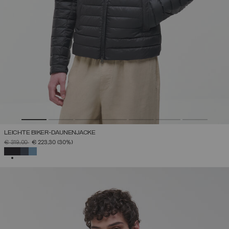
LEICHTE BIKER-DAUNENJACKE
PREIS REDUZIERT VON
AUF
€ 319,00
€ 223,30
(30%)
AUSGEWÄHLT