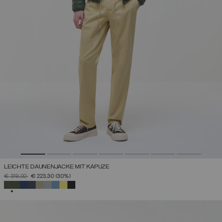
LEICHTE DAUNENJACKE MIT KAPUZE
PREIS REDUZIERT VON
AUF
€ 319,00
€ 223,30
(30%)
AUSGEWÄHLT