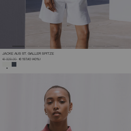
JACKE AUS ST. GALLER SPITZE
PREIS REDUZIERT VON
AUF
€ 329,00
€ 197,40
(40%)
AUSGEWÄHLT