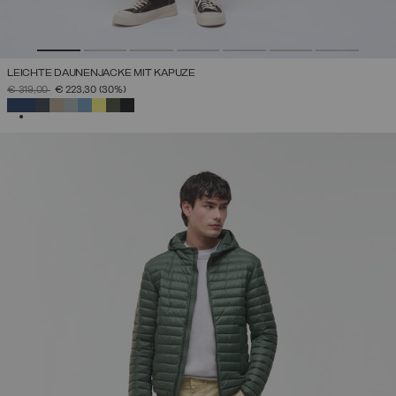
LEICHTE DAUNENJACKE MIT KAPUZE
PREIS REDUZIERT VON
AUF
€ 319,00
€ 223,30
(30%)
AUSGEWÄHLT