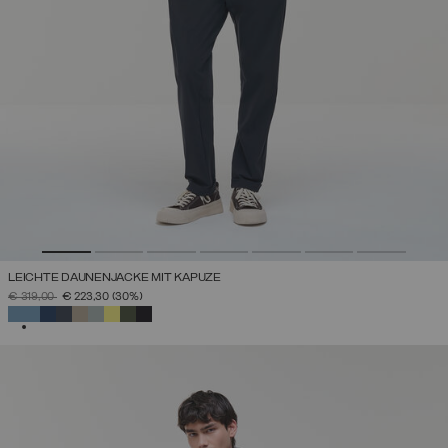
LEICHTE DAUNENJACKE MIT KAPUZE
PREIS REDUZIERT VON
AUF
€ 319,00
€ 223,30
(30%)
AUSGEWÄHLT