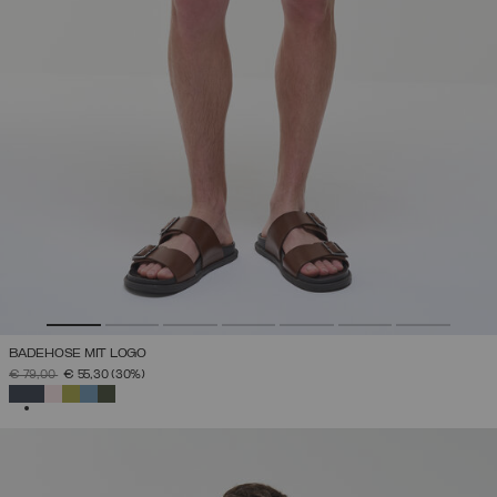
BADEHOSE MIT LOGO
PREIS REDUZIERT VON
AUF
€ 79,00
€ 55,30
(30%)
AUSGEWÄHLT