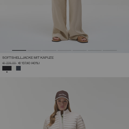
SOFTSHELLJACKE MIT KAPUZE
PREIS REDUZIERT VON
AUF
€ 229,00
€ 137,40
(40%)
AUSGEWÄHLT