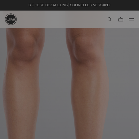
SICHERE BEZAHLUNG | SCHNELLER VERSAND
aria.label.btn.s
Zum Hauptinhalt
Zum Footer-Inhalt