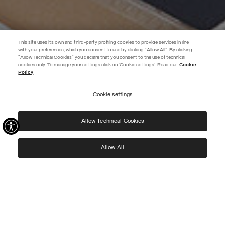
This site uses its own and third-party profiling cookies to provide services in line
with your preferences, which you consent to use by clicking "Allow All". By clicking
"Allow Technical Cookies" you declare that you consent to the use of technical
EXTRA 10%
cookies only. To manage your settings click on 'Cookie settings'. Read our
Cookie
Policy
Verwenden Sie den Code EXTRA10 auf reduzierte Artikel und sichern Sie
sich zusätzliche 10 % Rabatt. Gültig bis 09.08.
Cookie settings
ABONNIEREN
Allow Technical Cookies
Ich habe die
Datenschutzerklärung
gelesen und stimme der Verarbeitung meiner Daten
zu den dort genannten Zwecken zu.
Protected by reCAPTCHA, Google
Privacy Policy
e
Terms
of Service.
Allow All