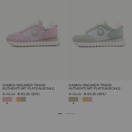
DAMEN-SNEAKER TRAVIS
DAMEN-SNEAKER TRAVIS
AUTHENTI MIT PLATEAUSOHLE
AUTHENTI MIT PLATEAUSOHLE
PREIS REDUZIERT VON
AUF
PREIS REDUZIERT VON
AUF
€ 119,00
€ 83,30
(30%)
€ 119,00
€ 83,30
(30%)
AUSGEWÄHLT
AUSGEWÄHLT