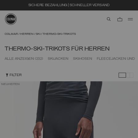
SICHERE BEZAHLUNG | SCHNELLER VERSAND
aria.label.btn.s
Zum Hauptinhalt
Zum Footer-Inhalt
COLMAR
HERREN
SKI
THERMO-SKI-TRIKOTS
THERMO-SKI-TRIKOTS FÜR HERREN
ALLE ANZEIGEN
(232)
SKIJACKEN
SKIHOSEN
FLEECEJACKEN UND 
FILTER
NEUHEITEN