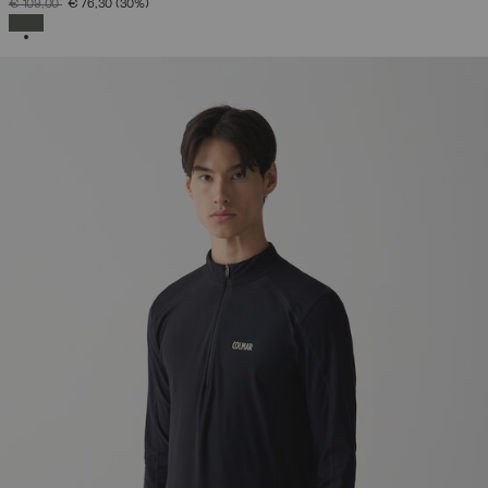
PREIS REDUZIERT VON
AUF
€ 109,00
€ 76,30
(30%)
AUSGEWÄHLT