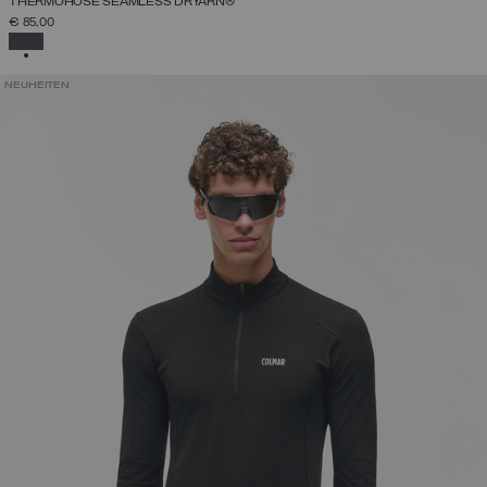
THERMOHOSE SEAMLESS DRYARN®
€ 85,00
AUSGEWÄHLT
NEUHEITEN