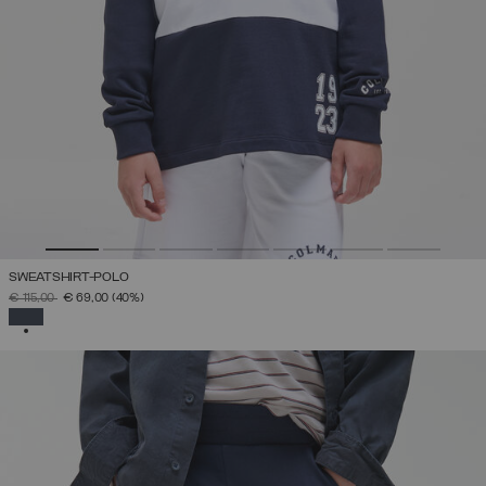
SWEATSHIRT-POLO
PREIS REDUZIERT VON
AUF
€ 115,00
€ 69,00
(40%)
AUSGEWÄHLT