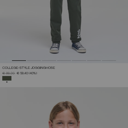
COLLEGE-STYLE JOGGINGHOSE
PREIS REDUZIERT VON
AUF
€ 99,00
€ 59,40
(40%)
AUSGEWÄHLT