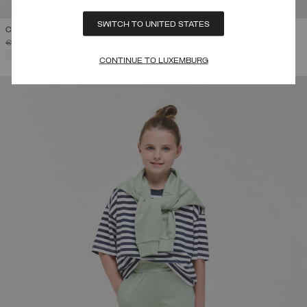
SWITCH TO UNITED STATES
COLLEGE-KAPUZENPULLOVER
PREIS REDUZIERT VON
AUF
€ 115,00
€ 69,00
(40%)
AUSGEWÄHLT
CONTINUE TO LUXEMBURG