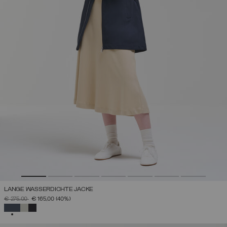
LANGE WASSERDICHTE JACKE
PREIS REDUZIERT VON
AUF
€ 275,00
€ 165,00
(40%)
AUSGEWÄHLT