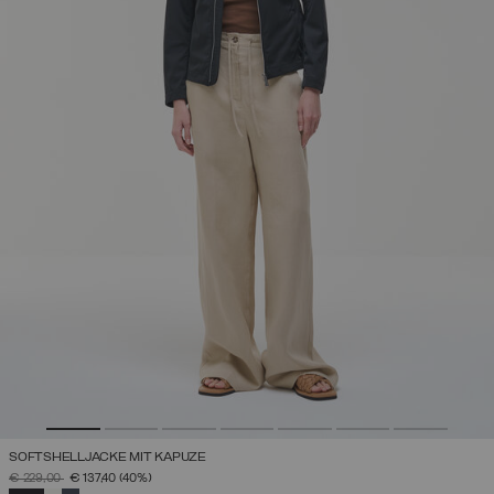
SOFTSHELLJACKE MIT KAPUZE
PREIS REDUZIERT VON
AUF
€ 229,00
€ 137,40
(40%)
AUSGEWÄHLT