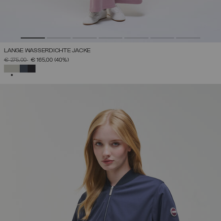
LANGE WASSERDICHTE JACKE
PREIS REDUZIERT VON
AUF
€ 275,00
€ 165,00
(40%)
AUSGEWÄHLT