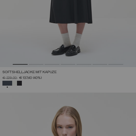
SOFTSHELLJACKE MIT KAPUZE
PREIS REDUZIERT VON
AUF
€ 229,00
€ 137,40
(40%)
AUSGEWÄHLT