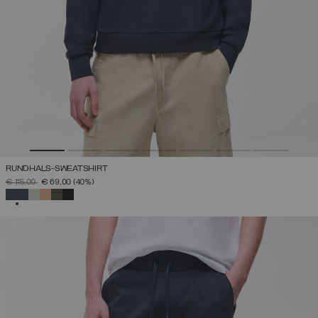
RUNDHALS-SWEATSHIRT
PREIS REDUZIERT VON
AUF
€ 115,00
€ 69,00
(40%)
AUSGEWÄHLT