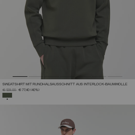
SWEATSHIRT MIT RUNDHALSAUSSCHNITT AUS INTERLOCK-BAUMWOLLE
PREIS REDUZIERT VON
AUF
€ 129,00
€ 77,40
(40%)
AUSGEWÄHLT