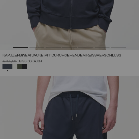
KAPUZENSWEATJACKE MIT DURCHGEHENDEM REISSVERSCHLUSS
PREIS REDUZIERT VON
AUF
€ 155,00
€ 93,00
(40%)
AUSGEWÄHLT