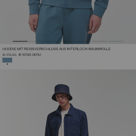
HOODIE MIT REISSVERSCHLUSS AUS INTERLOCK-BAUMWOLLE
PREIS REDUZIERT VON
AUF
€ 179,00
€ 107,40
(40%)
AUSGEWÄHLT