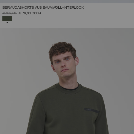
BERMUDASHORTS AUS BAUMWOLL-INTERLOCK
PREIS REDUZIERT VON
AUF
€ 109,00
€ 76,30
(30%)
AUSGEWÄHLT