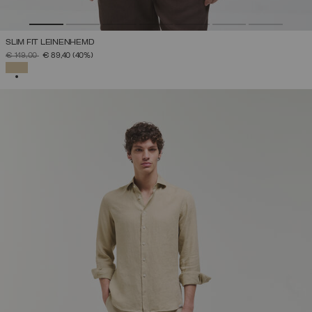
SLIM FIT LEINENHEMD
PREIS REDUZIERT VON
AUF
€ 149,00
€ 89,40
(40%)
AUSGEWÄHLT