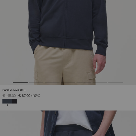
SWEATJACKE
PREIS REDUZIERT VON
AUF
€ 145,00
€ 87,00
(40%)
AUSGEWÄHLT