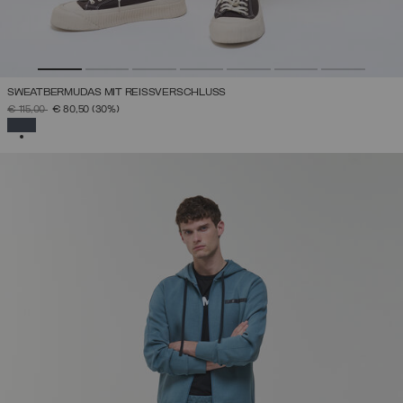
SWEATBERMUDAS MIT REISSVERSCHLUSS
PREIS REDUZIERT VON
AUF
€ 115,00
€ 80,50
(30%)
AUSGEWÄHLT