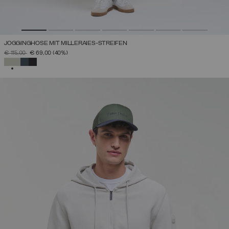
JOGGINGHOSE MIT MILLERAIES-STREIFEN
PREIS REDUZIERT VON
AUF
€ 115,00
€ 69,00
(40%)
AUSGEWÄHLT