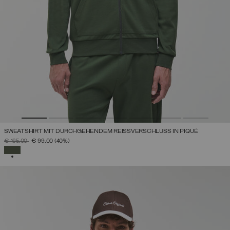
SWEATSHIRT MIT DURCHGEHENDEM REISSVERSCHLUSS IN PIQUÉ
PREIS REDUZIERT VON
AUF
€ 165,00
€ 99,00
(40%)
AUSGEWÄHLT