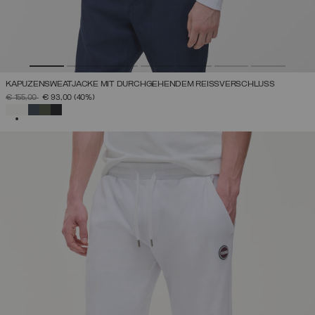
KAPUZENSWEATJACKE MIT DURCHGEHENDEM REISSVERSCHLUSS
PREIS REDUZIERT VON
AUF
€ 155,00
€ 93,00
(40%)
AUSGEWÄHLT