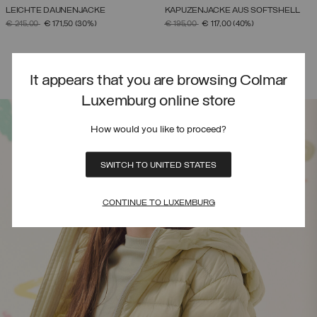
LEICHTE DAUNENJACKE
KAPUZENJACKE AUS SOFTSHELL
PREIS REDUZIERT VON
AUF
PREIS REDUZIERT VON
AUF
€ 245,00
€ 171,50
(30%)
€ 195,00
€ 117,00
(40%)
It appears that you are browsing Colmar
Luxemburg online store
How would you like to proceed?
SWITCH TO UNITED STATES
CONTINUE TO LUXEMBURG