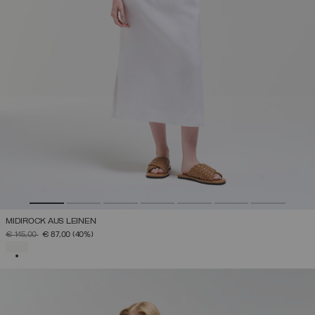
MIDIROCK AUS LEINEN
PREIS REDUZIERT VON
AUF
€ 145,00
€ 87,00
(40%)
AUSGEWÄHLT