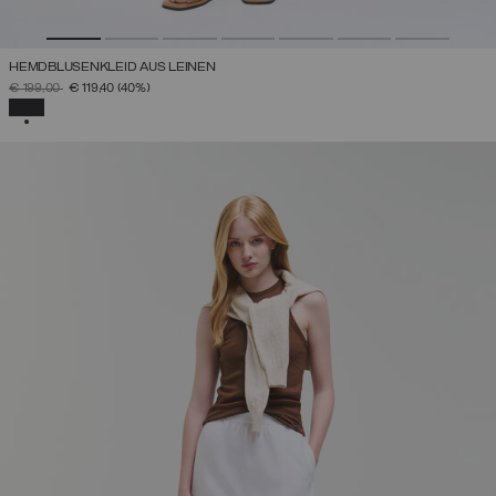
HEMDBLUSENKLEID AUS LEINEN
PREIS REDUZIERT VON
AUF
€ 199,00
€ 119,40
(40%)
AUSGEWÄHLT