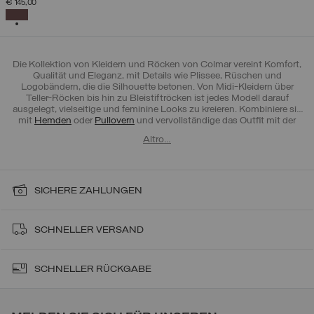
€ 145,00
AUSGEWÄHLT
Die Kollektion von Kleidern und Röcken von Colmar vereint Komfort,
Qualität und Eleganz, mit Details wie Plissee, Rüschen und
Logobändern, die die Silhouette betonen. Von Midi-Kleidern über
Teller-Röcken bis hin zu Bleistiftröcken ist jedes Modell darauf
ausgelegt, vielseitige und feminine Looks zu kreieren. Kombiniere sie
mit
Hemden
oder
Pullovern
und vervollständige das Outfit mit der
Damentasche
, die du bevorzugst, für einen Stil, der bis ins kleinste
Altro…
Detail gepflegt ist.
SICHERE ZAHLUNGEN
SCHNELLER VERSAND
SCHNELLER RÜCKGABE