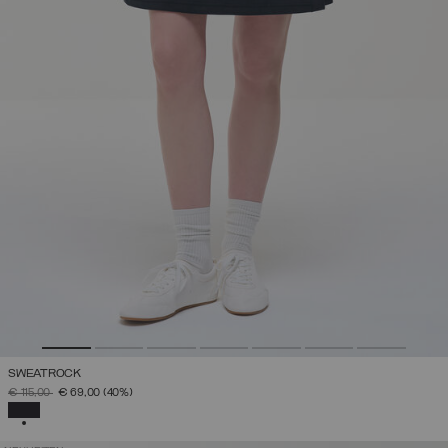
SWEATROCK
PREIS REDUZIERT VON
AUF
€ 115,00
€ 69,00
(40%)
AUSGEWÄHLT