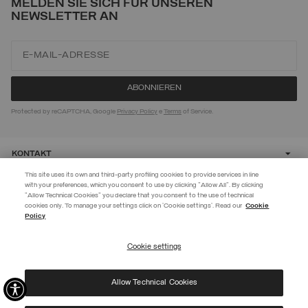
MELDEN SIE SICH FÜR UNSEREN
NEWSLETTER AN
Protected by reCAPTCHA, Google
Privacy Policy
e
Terms
of Service.
KONTAKT
This site uses its own and third-party profiling cookies to provide services in line
with your preferences, which you consent to use by clicking "Allow All". By clicking
CUSTOMER CARE
"Allow Technical Cookies" you declare that you consent to the use of technical
EXTRA 10%
cookies only. To manage your settings click on 'Cookie settings'. Read our
Cookie
Policy
Verwenden Sie den Code EXTRA10 auf reduzierte Artikel und sichern Sie
CORPORATE
sich zusätzliche 10 % Rabatt. Gültig bis 09.08.
Cookie settings
ABONNIEREN
Allow Technical Cookies
Ich habe die
Datenschutzerklärung
gelesen und stimme der Verarbeitung meiner Daten
©
2026 Manifattura Mario Colombo & C. Spa
|
P.I. IT00691110969
|
zu den dort genannten Zwecken zu.
PRIVACY POLICY
|
COOKIE POLICY