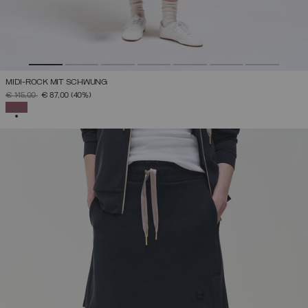
MIDI-ROCK MIT SCHWUNG
PREIS REDUZIERT VON
AUF
€ 145,00
€ 87,00
(40%)
AUSGEWÄHLT