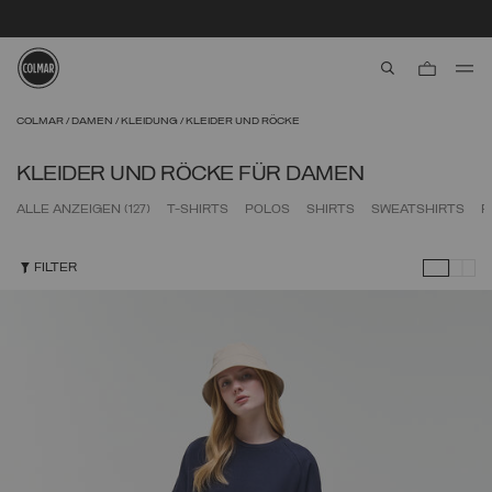
SICHERE BEZAHLUNG | SCHNELLER VERSAND
aria.label.btn.s
Zum Hauptinhalt
Zum Footer-Inhalt
COLMAR
DAMEN
KLEIDUNG
KLEIDER UND RÖCKE
KLEIDER UND RÖCKE FÜR DAMEN
ALLE ANZEIGEN
(127)
T-SHIRTS
POLOS
SHIRTS
SWEATSHIRTS
P
FILTER