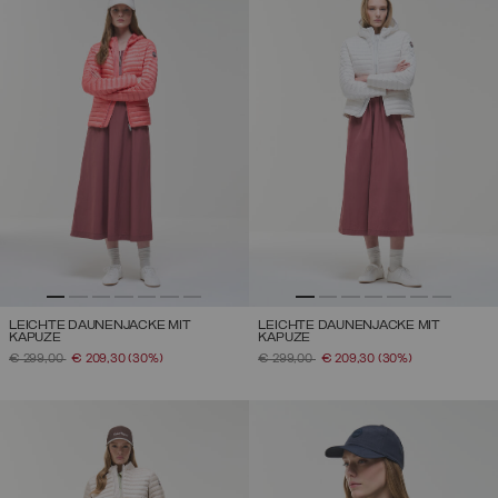
LEICHTE DAUNENJACKE MIT
LEICHTE DAUNENJACKE MIT
KAPUZE
KAPUZE
PREIS REDUZIERT VON
AUF
PREIS REDUZIERT VON
AUF
€ 299,00
€ 209,30
(30%)
€ 299,00
€ 209,30
(30%)