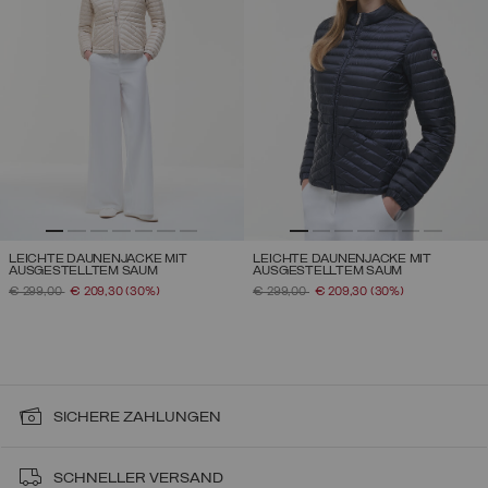
LEICHTE DAUNENJACKE MIT
LEICHTE DAUNENJACKE MIT
AUSGESTELLTEM SAUM
AUSGESTELLTEM SAUM
PREIS REDUZIERT VON
AUF
PREIS REDUZIERT VON
AUF
€ 299,00
€ 209,30
(30%)
€ 299,00
€ 209,30
(30%)
SICHERE ZAHLUNGEN
SCHNELLER VERSAND