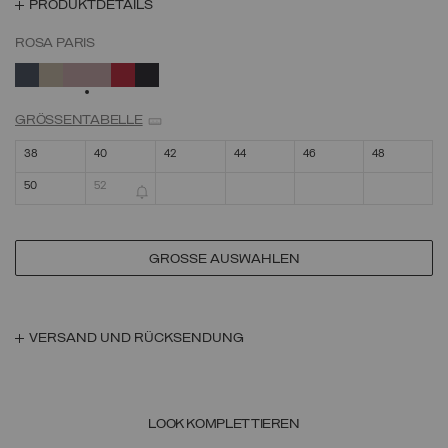
PRODUKTDETAILS
ROSA PARIS
AUSGEWÄHLT
GRÖSSENTABELLE
38
40
42
44
46
48
50
52
GRÖSSE AUSWÄHLEN
VERSAND UND RÜCKSENDUNG
LOOK KOMPLETTIEREN