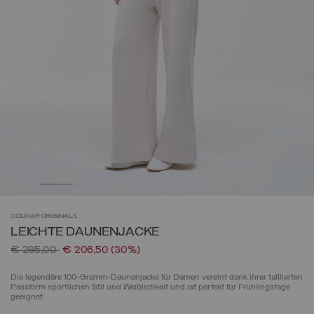
COLMAR
ORIGINALS
LEICHTE DAUNENJACKE
Preis reduziert von
auf
€ 295,00
€ 206,50
(30%)
Die legendäre 100-Gramm-Daunenjacke für Damen vereint dank ihrer taillierten
Passform sportlichen Stil und Weiblichkeit und ist perfekt für Frühlingstage
geeignet.