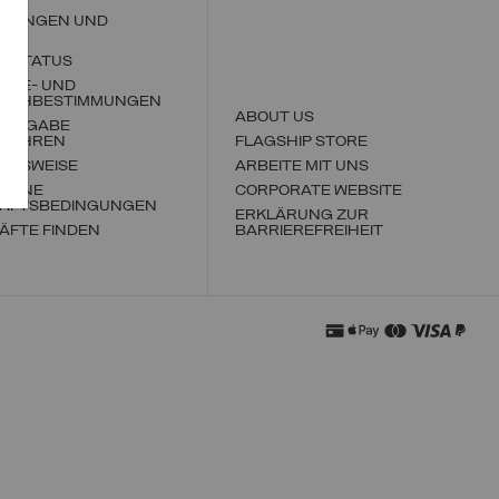
LLUNGEN UND
ND
LLSTATUS
ABE- UND
SCHBESTIMMUNGEN
ABOUT US
RÜCKGABE
FÜHREN
FLAGSHIP STORE
NGSWEISE
ARBEITE MIT UNS
MEINE
CORPORATE WEBSITE
ÄFTSBEDINGUNGEN
ERKLÄRUNG ZUR
ÄFTE FINDEN
BARRIEREFREIHEIT