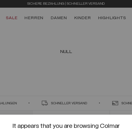
SICHERE BEZAHLUNG | SCHNELLER VERSAND
SALE
HERREN
DAMEN
KINDER
HIGHLIGHTS
NULL
ZAHLUNGEN
SCHNELLER VERSAND
SCHN
It appears that you are browsing Colmar
KONTAKT
CUSTO