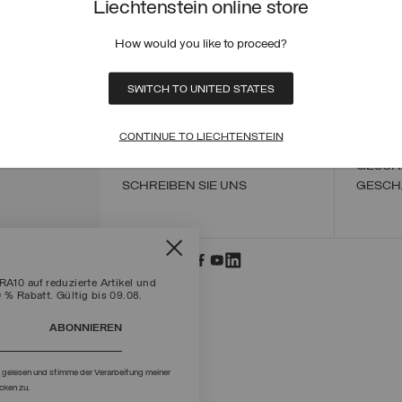
Liechtenstein online store
BESTE
VERSA
How would you like to proceed?
BESTE
RÜCKG
UMTAU
SWITCH TO UNITED STATES
EINE 
DURCH
ZAHLU
CONTINUE TO LIECHTENSTEIN
+39 02 8295 8103
ALLGE
Mon - Fre / 9.00 - 18.00
GESCH
SCHREIBEN SIE UNS
GESCH
10 auf reduzierte Artikel und
0 % Rabatt. Gültig bis 09.08.
ABONNIEREN
g
gelesen und stimme der Verarbeitung meiner
cken zu.