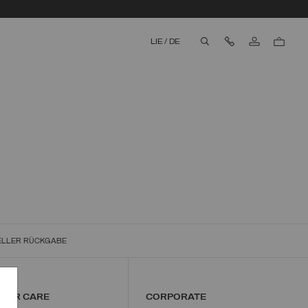
Kontaktieren Sie
LIE
/
DE
aria.label.btn.search
ELLER RÜCKGABE
MER CARE
CORPORATE