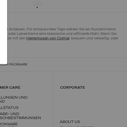
S
M
L
XL
XXL
AUSGEWÄHLT
lleren Anlässen. Für entspanntere Tage wählen Sie ein Kurzarmhemd
emd oder Leinenhemd eine klassische und raffinierte Wahl. Wenn Sie
ren Look mit den
Herrenhosen von Colmar
, bequem und vielseitig, oder
ELLER RÜCKGABE
MER CARE
CORPORATE
LLUNGEN UND
ND
LLSTATUS
ABE- UND
SCHBESTIMMUNGEN
ABOUT US
RÜCKGABE