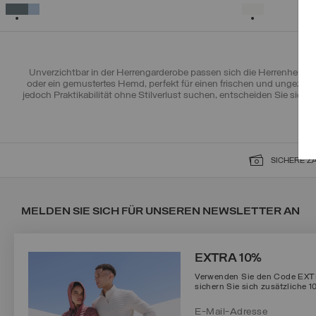
XS
S
M
L
XL
AUSGEWÄHLT
AUSGEWÄHL
Unverzichtbar in der Herrengarderobe passen sich die Herrenhemde
oder ein gemustertes Hemd, perfekt für einen frischen und ungezwu
jedoch Praktikabilität ohne Stilverlust suchen, entscheiden Sie sich 
SICHERE 
MELDEN SIE SICH FÜR UNSEREN NEWSLETTER AN
EXTRA 10%
Verwenden Sie den Code EXTRA
sichern Sie sich zusätzliche 1
Protected by reCAPTCHA, Google
Privacy Policy
e
Terms
of Service.