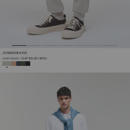
JOGGINGHOSE
PREIS REDUZIERT VON
AUF
CHF 115,00
CHF 69,00
(40%)
AUSGEWÄHLT