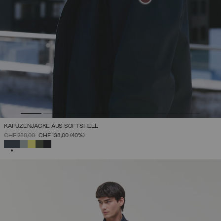
KAPUZENJACKE AUS SOFTSHELL
PREIS REDUZIERT VON
AUF
CHF 230,00
CHF 138,00
(40%)
AUSGEWÄHLT