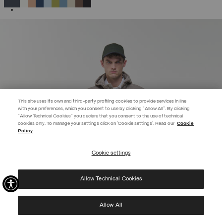
AUSGEWÄHLT
This site uses its own and third-party profiling cookies to provide services in line
with your preferences, which you consent to use by clicking "Allow All". By clicking
"Allow Technical Cookies" you declare that you consent to the use of technical
EXTRA 10%
cookies only. To manage your settings click on 'Cookie settings'. Read our
Cookie
Policy
Verwenden Sie den Code EXTRA10 auf reduzierte Artikel und sichern Sie
sich zusätzliche 10 % Rabatt. Gültig bis 09.08.
Cookie settings
ABONNIEREN
Allow Technical Cookies
Ich habe die
Datenschutzerklärung
gelesen und stimme der Verarbeitung meiner Daten
zu den dort genannten Zwecken zu.
Protected by reCAPTCHA, Google
Privacy Policy
e
Terms
of Service.
Allow All