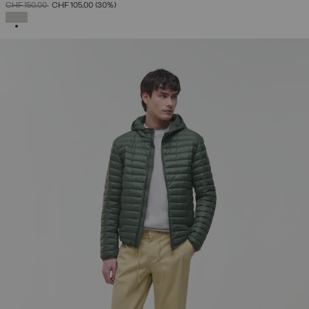
PREIS REDUZIERT VON
AUF
CHF 150,00
CHF 105,00
(30%)
AUSGEWÄHLT