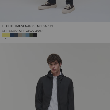
LEICHTE DAUNENJACKE MIT KAPUZE
PREIS REDUZIERT VON
AUF
CHF 320,00
CHF 224,00
(30%)
AUSGEWÄHLT