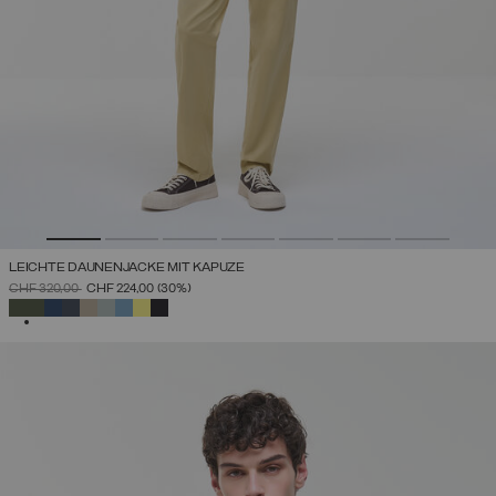
LEICHTE DAUNENJACKE MIT KAPUZE
PREIS REDUZIERT VON
AUF
CHF 320,00
CHF 224,00
(30%)
AUSGEWÄHLT