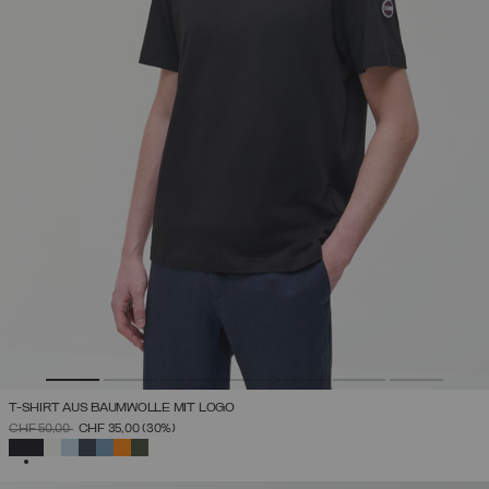
T-SHIRT AUS BAUMWOLLE MIT LOGO
PREIS REDUZIERT VON
AUF
CHF 50,00
CHF 35,00
(30%)
AUSGEWÄHLT