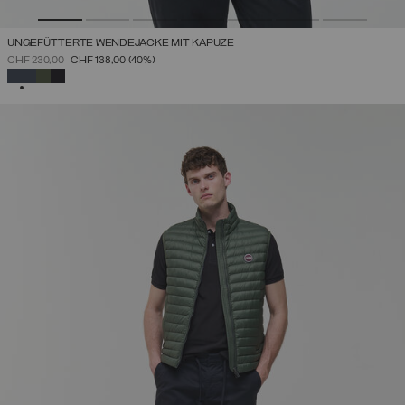
UNGEFÜTTERTE WENDEJACKE MIT KAPUZE
PREIS REDUZIERT VON
AUF
CHF 230,00
CHF 138,00
(40%)
AUSGEWÄHLT