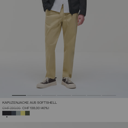
KAPUZENJACKE AUS SOFTSHELL
PREIS REDUZIERT VON
AUF
CHF 230,00
CHF 138,00
(40%)
AUSGEWÄHLT