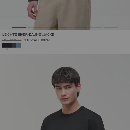
LEICHTE BIKER-DAUNENJACKE
PREIS REDUZIERT VON
AUF
CHF 320,00
CHF 224,00
(30%)
AUSGEWÄHLT