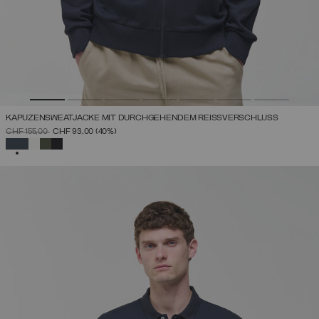
KAPUZENSWEATJACKE MIT DURCHGEHENDEM REISSVERSCHLUSS
PREIS REDUZIERT VON
AUF
CHF 155,00
CHF 93,00
(40%)
AUSGEWÄHLT