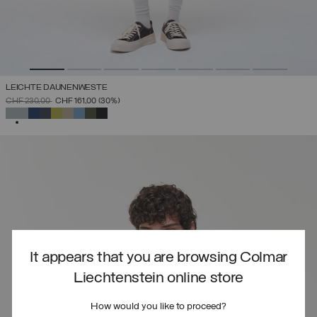
LEICHTE DAUNENWESTE
PREIS REDUZIERT VON
AUF
CHF 230,00
CHF 161,00
(30%)
AUSGEWÄHLT
It appears that you are browsing Colmar
Liechtenstein online store
How would you like to proceed?