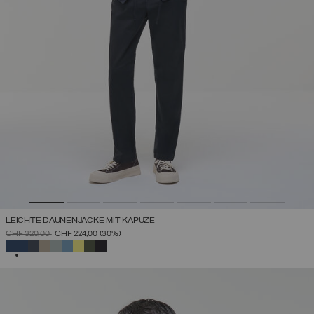
LEICHTE DAUNENJACKE MIT KAPUZE
PREIS REDUZIERT VON
AUF
CHF 320,00
CHF 224,00
(30%)
AUSGEWÄHLT