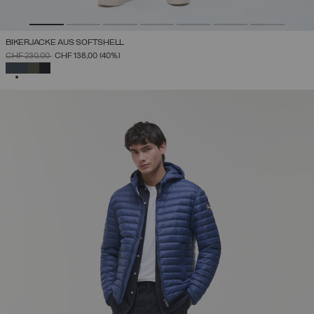
BIKERJACKE AUS SOFTSHELL
PREIS REDUZIERT VON
AUF
CHF 230,00
CHF 138,00
(40%)
AUSGEWÄHLT