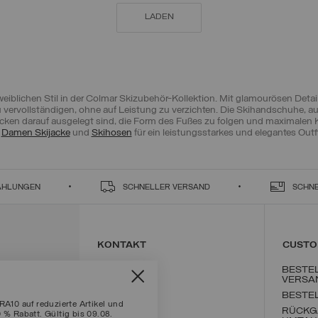
LADEN
n weiblichen Stil in der Colmar Skizubehör-Kollektion. Mit glamourösen D
zu vervollständigen, ohne auf Leistung zu verzichten. Die Skihandschuhe,
cken darauf ausgelegt sind, die Form des Fußes zu folgen und maximalen K
t
Damen Skijacke
und
Skihosen
für ein leistungsstarkes und elegantes Outfi
ZAHLUNGEN
SCHNELLER VERSAND
SCHN
KONTAKT
CUSTO
BESTE
VERSA
BESTE
10 auf reduzierte Artikel und
RÜCKG
0 % Rabatt. Gültig bis 09.08.