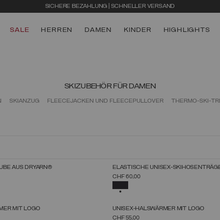
SICHERE BEZAHLUNG | SCHNELLER VERSAND
SALE
HERREN
DAMEN
KINDER
HIGHLIGHTS
SKIZUBEHÖR FÜR DAMEN
N
SKIANZUG
FLEECEJACKEN UND FLEECEPULLOVER
THERMO-SKI-TR
NEUHEITEN
UBE AUS DRYARN®
ELASTISCHE UNISEX-SKIHOSENTRÄG
RÖSSE AUSWÄHLEN
GRÖSSE AUSWÄHLEN
CHF 60,00
UNICA
UNICA
T
AUSGEWÄHLT
NEUHEITEN
MER MIT LOGO
UNISEX-HALSWÄRMER MIT LOGO
RÖSSE AUSWÄHLEN
GRÖSSE AUSWÄHLEN
CHF 55,00