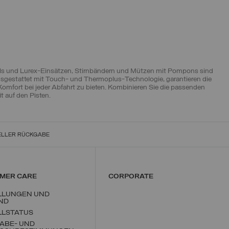
etails und Lurex-Einsätzen, Stirnbändern und Mützen mit Pompons sind
 ausgestattet mit Touch- und Thermoplus-Technologie, garantieren die
omfort bei jeder Abfahrt zu bieten. Kombinieren Sie die passenden
t auf den Pisten.
ELLER RÜCKGABE
MER CARE
CORPORATE
LLUNGEN UND
ND
LLSTATUS
ABE- UND