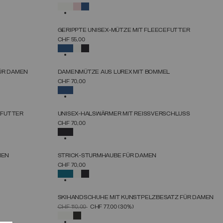
UNICA
AUSGEWÄHLT
NEUHEITEN
GERIPPTE UNISEX-MÜTZE MIT FLEECEFUTTER
GRÖSSE AUSWÄHLEN
CHF 55,00
UNICA
AUSGEWÄHLT
NEUHEITEN
ÜR DAMEN
DAMENMÜTZE AUS LUREX MIT BOMMEL
GRÖSSE AUSWÄHLEN
CHF 70,00
UNICA
AUSGEWÄHLT
NEUHEITEN
EFUTTER
UNISEX-HALSWÄRMER MIT REISSVERSCHLUSS
GRÖSSE AUSWÄHLEN
CHF 70,00
UNICA
AUSGEWÄHLT
NEUHEITEN
MEN
STRICK-STURMHAUBE FÜR DAMEN
GRÖSSE AUSWÄHLEN
CHF 70,00
UNICA
AUSGEWÄHLT
SKIHANDSCHUHE MIT KUNSTPELZBESATZ FÜR DAMEN
GRÖSSE AUSWÄHLEN
PREIS REDUZIERT VON
AUF
CHF 110,00
CHF 77,00
(30%)
XS
S
M
L
XL
AUSGEWÄHLT