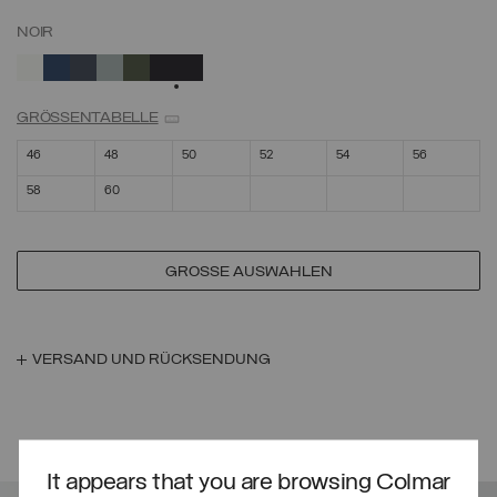
NOIR
AUSGEWÄHLT
GRÖSSENTABELLE
46
48
50
52
54
56
58
60
GRÖSSE AUSWÄHLEN
VERSAND UND RÜCKSENDUNG
DAS KÖNNTE IHNEN AUCH GEFALLEN
It appears that you are browsing Colmar