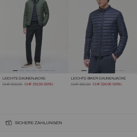
LEICHTE DAUNENJACKE
LEICHTE BIKER-DAUNENJACKE
PREIS REDUZIERT VON
AUF
PREIS REDUZIERT VON
AUF
CHF 300,00
CHF 210,00
(30%)
CHF 320,00
CHF 224,00
(30%)
SICHERE ZAHLUNGEN