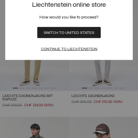
Liechtenstein online store
How would you like to proceed?
SWITCH TO UNITED STATES
CONTINUE TO LIECHTENSTEIN
LEICHTE DAUNENJACKE MIT
LEICHTE DAUNENJACKE
KAPUZE
PREIS REDUZIERT VON
AUF
CHF 300,00
CHF 210,00
(30%)
PREIS REDUZIERT VON
AUF
CHF 320,00
CHF 224,00
(30%)