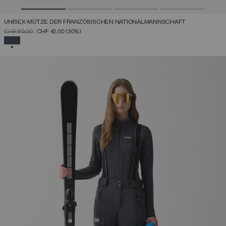
UNISEX-MÜTZE DER FRANZÖSISCHEN NATIONALMANNSCHAFT
PREIS REDUZIERT VON
AUF
CHF 60,00
CHF 42,00
(30%)
AUSGEWÄHLT