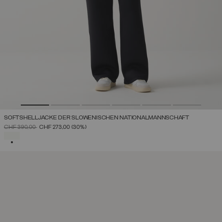
SOFTSHELLJACKE DER SLOWENISCHEN NATIONALMANNSCHAFT
PREIS REDUZIERT VON
AUF
CHF 390,00
CHF 273,00
(30%)
AUSGEWÄHLT