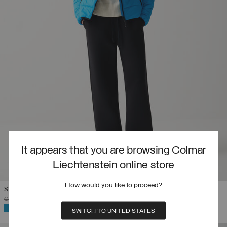
It appears that you are browsing Colmar
Liechtenstein online store
How would you like to proceed?
STEPPJACKE DER SLOWENISCHEN NATIONALMANNSCHAFT
PREIS REDUZIERT VON
AUF
CHF 450,00
CHF 315,00
(30%)
AUSGEWÄHLT
SWITCH TO UNITED STATES