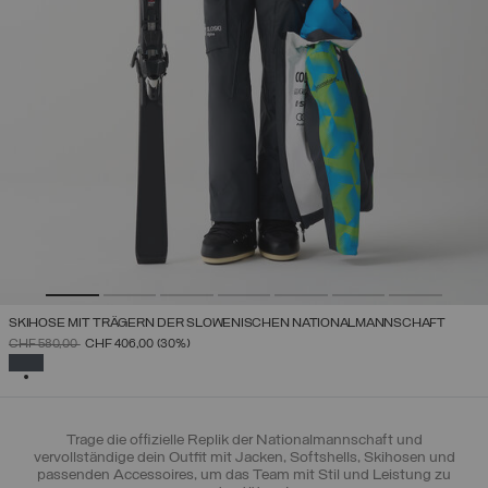
SKIHOSE MIT TRÄGERN DER SLOWENISCHEN NATIONALMANNSCHAFT
PREIS REDUZIERT VON
AUF
CHF 580,00
CHF 406,00
(30%)
AUSGEWÄHLT
Trage die offizielle Replik der Nationalmannschaft und
vervollständige dein Outfit mit Jacken, Softshells, Skihosen und
passenden Accessoires, um das Team mit Stil und Leistung zu