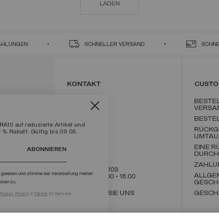
LADEN
ZAHLUNGEN
SCHNELLER VERSAND
SCHN
KONTAKT
CUSTO
BESTE
VERSA
BESTE
10 auf reduzierte Artikel und
RÜCKG
0 % Rabatt. Gültig bis 09.08.
UMTAU
EINE 
ABONNIEREN
DURCH
ZAHLU
+39 02 8295 8103
g
gelesen und stimme der Verarbeitung meiner
ALLGE
Mon - Fre / 9.00 - 18.00
GESCH
cken zu.
SCHREIBEN SIE UNS
GESCH
rivacy Policy
e
Terms
of Service.