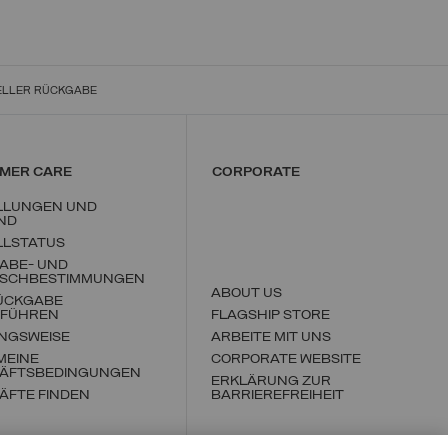
ELLER RÜCKGABE
MER CARE
CORPORATE
LLUNGEN UND
ND
LLSTATUS
ABE- UND
SCHBESTIMMUNGEN
ABOUT US
RÜCKGABE
FÜHREN
FLAGSHIP STORE
NGSWEISE
ARBEITE MIT UNS
MEINE
CORPORATE WEBSITE
ÄFTSBEDINGUNGEN
ERKLÄRUNG ZUR
ÄFTE FINDEN
BARRIEREFREIHEIT