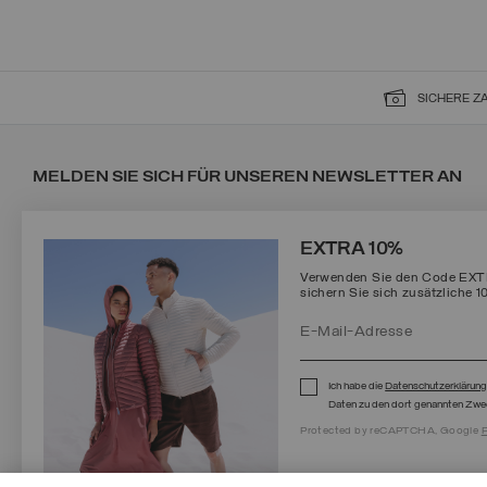
SICHERE 
MELDEN SIE SICH FÜR UNSEREN NEWSLETTER AN
EXTRA 10%
Verwenden Sie den Code EXTRA
sichern Sie sich zusätzliche 1
Protected by reCAPTCHA, Google
Privacy Policy
e
Terms
of Service.
Ich habe die
Datenschutzerklärun
Daten zu den dort genannten Zwe
Protected by reCAPTCHA, Google
P