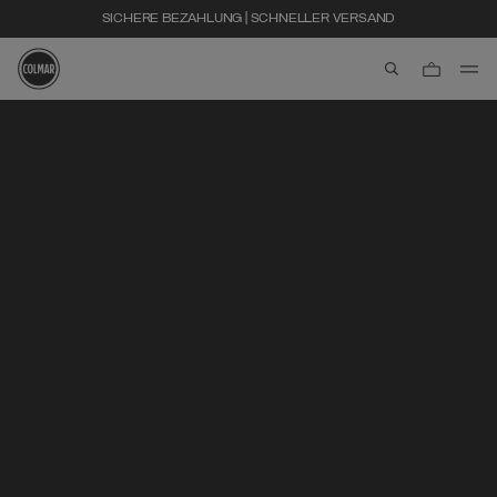
SICHERE BEZAHLUNG | SCHNELLER VERSAND
aria.label.btn.s
Zum Hauptinhalt
Zum Footer-Inhalt