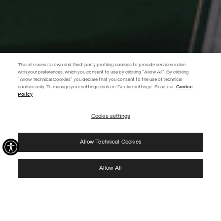
This site uses its own and third-party profiling cookies to provide services in line
with your preferences, which you consent to use by clicking "Allow All". By clicking
"Allow Technical Cookies" you declare that you consent to the use of technical
EXTRA 10%
cookies only. To manage your settings click on 'Cookie settings'. Read our
Cookie
Policy
Verwenden Sie den Code EXTRA10 auf reduzierte Artikel und sichern Sie
sich zusätzliche 10 % Rabatt. Gültig bis 09.08.
Cookie settings
ABONNIEREN
Allow Technical Cookies
Ich habe die
Datenschutzerklärung
gelesen und stimme der Verarbeitung meiner Daten
zu den dort genannten Zwecken zu.
Protected by reCAPTCHA, Google
Privacy Policy
e
Terms
of Service.
Allow All