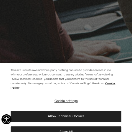
This site uses its own and third-party profiling cookies to provide services in line
with your preferences, which you consent to use by clicking "Allow All". By clicking
"Allow Technical Cookies" you declare that you consent to the use of technical
EXTRA 10%
cookies only. To manage your settings click on 'Cookie settings'. Read our
Cookie
Policy
Verwenden Sie den Code EXTRA10 auf reduzierte Artikel und sichern Sie
sich zusätzliche 10 % Rabatt. Gültig bis 09.08.
Cookie settings
ABONNIEREN
Allow Technical Cookies
Ich habe die
Datenschutzerklärung
gelesen und stimme der Verarbeitung meiner Daten
zu den dort genannten Zwecken zu.
Protected by reCAPTCHA, Google
Privacy Policy
e
Terms
of Service.