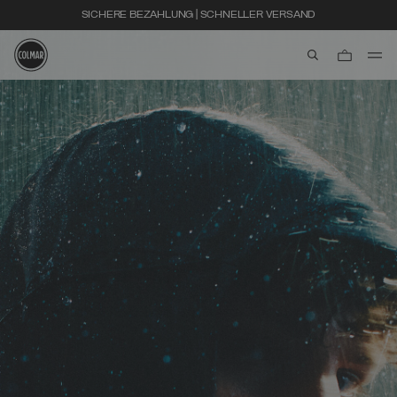
SICHERE BEZAHLUNG | SCHNELLER VERSAND
aria.label.btn.s
Zum Hauptinhalt
Zum Footer-Inhalt