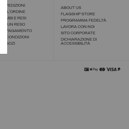
 E SPEDIZIONI
ABOUT US
DELL'ORDINE
FLAGSHIP STORE
 CAMBI E RESI
PROGRAMMA FEDELTÀ
TUA UN RESO
LAVORA CON NOI
I DI PAGAMENTO
SITO CORPORATE
I E CONDIZIONI
DICHIARAZIONE DI
 NEGOZI
ACCESSIBILITÀ