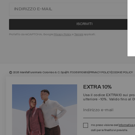
Protetto da reCAPTCHA, Google
Privacy Policy
e
Termini
applicati.
©
2026 Manifattura Mario Colombo & C. Spa
|
P.I. IT00691110969
|
PRIVACY POLICY
|
COOKIE POLICY
EXTRA 10%
Usa il codice EXTRA10 sui prod
ulteriore -10%. Valido fino al 
Ho preso visione dell’
informativa 
dati per le finalità ivi previste.