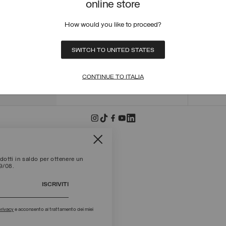
online store
ORDINI
STATO 
How would you like to proceed?
POLICY
EFFET
SWITCH TO UNITED STATES
+39 02 8295 8103
METOD
Lun - Ven / 9.00 - 18.00
TERMIN
SCRIVICI
TROVA
CONTINUE TO ITALIA
otti in saldo per ottenere un
09/08.
ISCRIVITI
privacy
e acconsento al trattamento dei miei