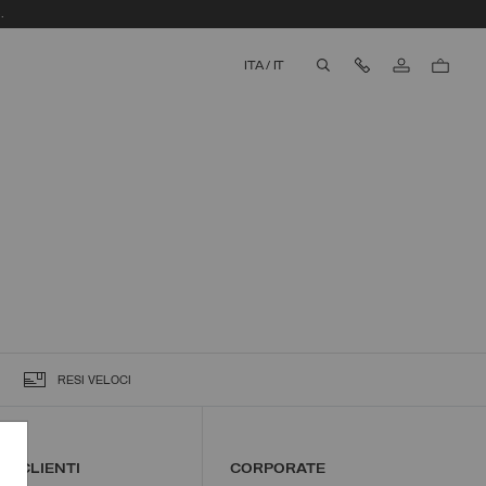
.
Contattaci
ITA
/
IT
aria.label.btn.search
RESI VELOCI
IO CLIENTI
CORPORATE