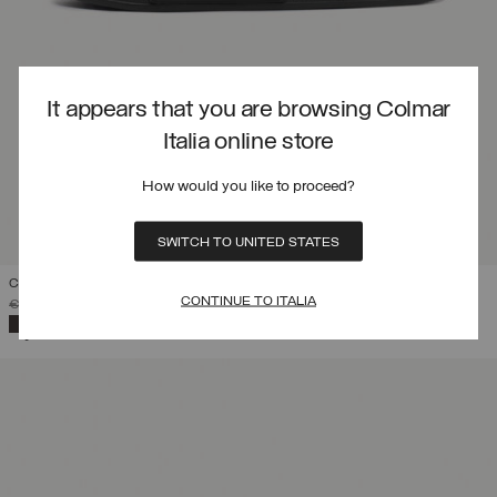
It appears that you are browsing Colmar
Italia online store
How would you like to proceed?
SWITCH TO UNITED STATES
CIABATTE UNISEX LOGO
CONTINUE TO ITALIA
PREZZO RIDOTTO DA
A
€ 34,90
€ 24,43
(30%)
SELEZIONATO