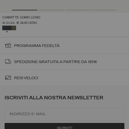
CIABATTE UOMO LOGO
PREZZO RIDOTTO DA
A
€ 34,90
€ 24,43
(30%)
SELEZIONATO
PROGRAMMA FEDELTÀ
SPEDIZIONE GRATUITA A PARTIRE DA 185€
RESI VELOCI
ISCRIVITI ALLA NOSTRA NEWSLETTER