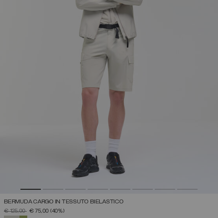
BERMUDA CARGO IN TESSUTO BIELASTICO
PREZZO RIDOTTO DA
A
€ 125,00
€ 75,00
(40%)
SELEZIONATO