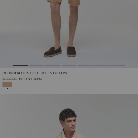
BERMUDA CON COULISSE IN COTONE
PREZZO RIDOTTO DA
A
€ 129,00
€ 90,30
(30%)
SELEZIONATO