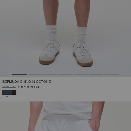
BERMUDA CHINO IN COTONE
PREZZO RIDOTTO DA
A
€ 125,00
€ 87,50
(30%)
SELEZIONATO