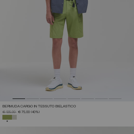
BERMUDA CARGO IN TESSUTO BIELASTICO
PREZZO RIDOTTO DA
A
€ 125,00
€ 75,00
(40%)
SELEZIONATO