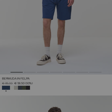
BERMUDA IN FELPA
PREZZO RIDOTTO DA
A
€ 85,00
€ 59,50
(30%)
SELEZIONATO