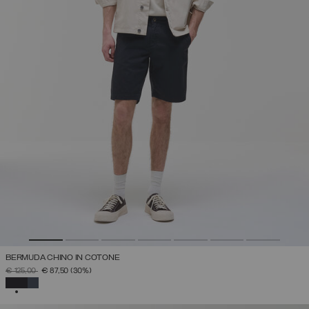
BERMUDA CHINO IN COTONE
PREZZO RIDOTTO DA
A
€ 125,00
€ 87,50
(30%)
SELEZIONATO