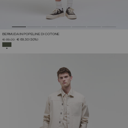
BERMUDA IN POPELINE DI COTONE
PREZZO RIDOTTO DA
A
€ 99,00
€ 69,30
(30%)
SELEZIONATO