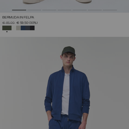
BERMUDA IN FELPA
PREZZO RIDOTTO DA
A
€ 85,00
€ 59,50
(30%)
SELEZIONATO