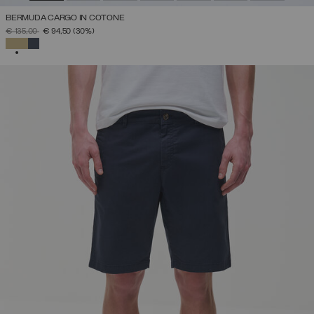
BERMUDA CARGO IN COTONE
PREZZO RIDOTTO DA
A
€ 135,00
€ 94,50
(30%)
SELEZIONATO