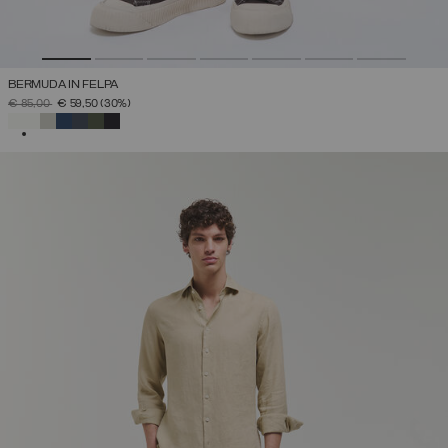
BERMUDA IN FELPA
PREZZO RIDOTTO DA
A
€ 85,00
€ 59,50
(30%)
SELEZIONATO