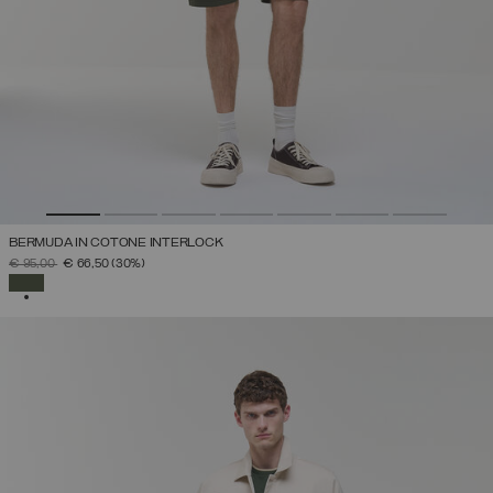
BERMUDA IN COTONE INTERLOCK
PREZZO RIDOTTO DA
A
€ 95,00
€ 66,50
(30%)
SELEZIONATO