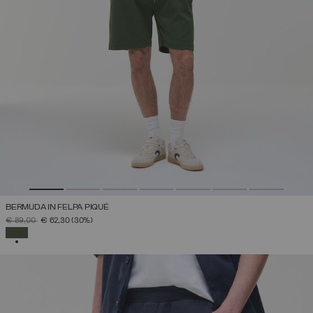
BERMUDA IN FELPA PIQUÉ
PREZZO RIDOTTO DA
A
€ 89,00
€ 62,30
(30%)
SELEZIONATO