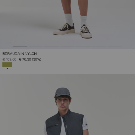
BERMUDA IN NYLON
PREZZO RIDOTTO DA
A
€ 109,00
€ 76,30
(30%)
SELEZIONATO