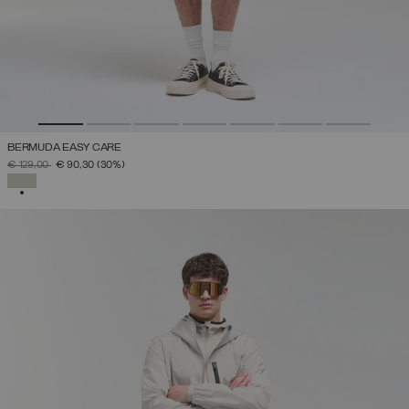
BERMUDA EASY CARE
PREZZO RIDOTTO DA
A
€ 129,00
€ 90,30
(30%)
SELEZIONATO