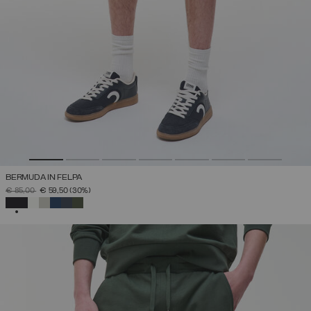
BERMUDA IN FELPA
PREZZO RIDOTTO DA
A
€ 85,00
€ 59,50
(30%)
SELEZIONATO