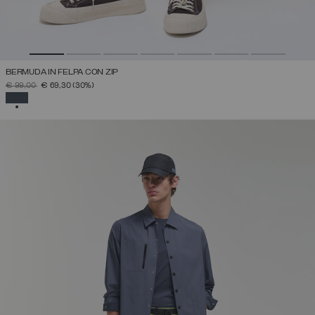
BERMUDA IN FELPA CON ZIP
PREZZO RIDOTTO DA
A
€ 99,00
€ 69,30
(30%)
SELEZIONATO