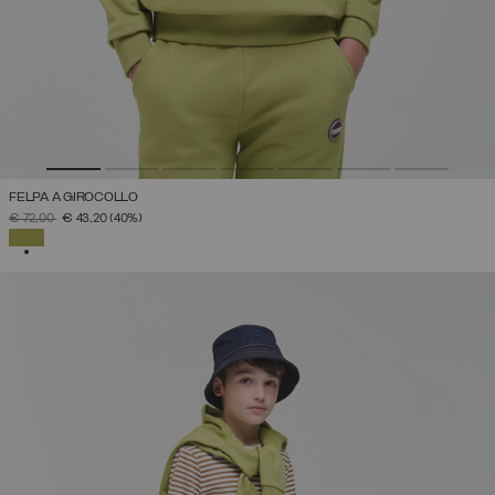
FELPA A GIROCOLLO
PREZZO RIDOTTO DA
A
€ 72,00
€ 43,20
(40%)
SELEZIONATO