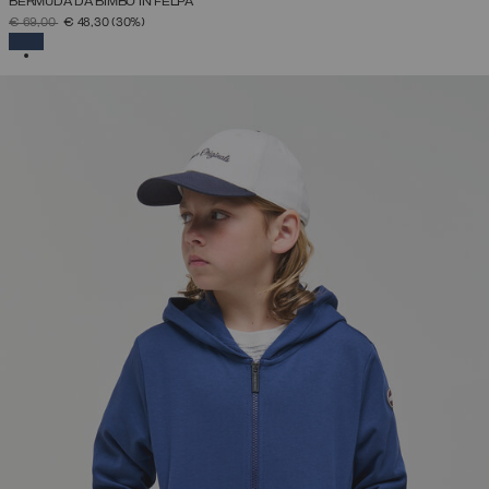
BERMUDA DA BIMBO IN FELPA
PREZZO RIDOTTO DA
A
€ 69,00
€ 48,30
(30%)
SELEZIONATO