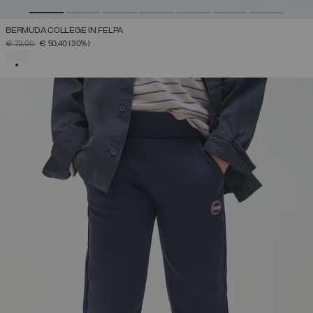
BERMUDA COLLEGE IN FELPA
PREZZO RIDOTTO DA
A
€ 72,00
€ 50,40
(30%)
SELEZIONATO