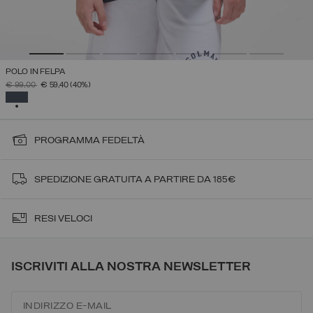
POLO IN FELPA
PREZZO RIDOTTO DA
A
€ 99,00
€ 59,40
(40%)
SELEZIONATO
PROGRAMMA FEDELTÀ
SPEDIZIONE GRATUITA A PARTIRE DA 185€
RESI VELOCI
ISCRIVITI ALLA NOSTRA NEWSLETTER