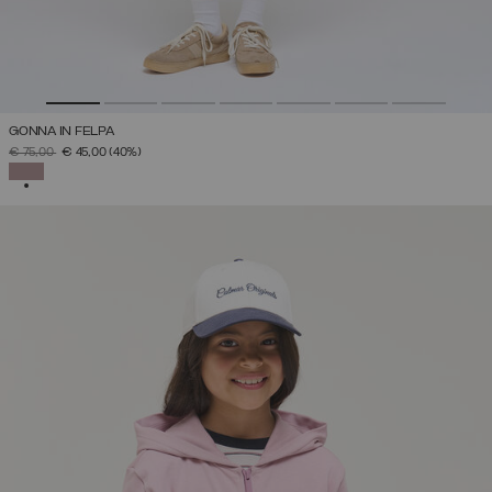
GONNA IN FELPA
PREZZO RIDOTTO DA
A
€ 75,00
€ 45,00
(40%)
SELEZIONATO