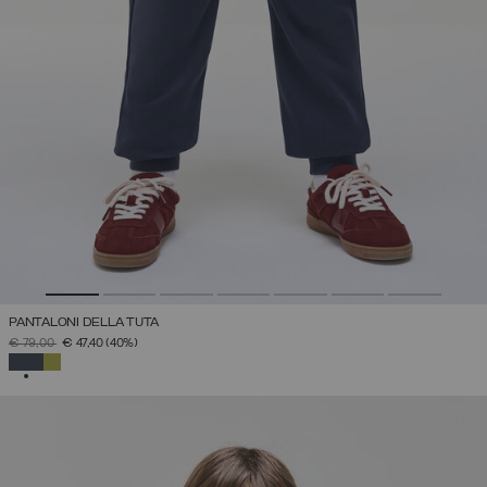
PANTALONI DELLA TUTA
PREZZO RIDOTTO DA
A
€ 79,00
€ 47,40
(40%)
SELEZIONATO