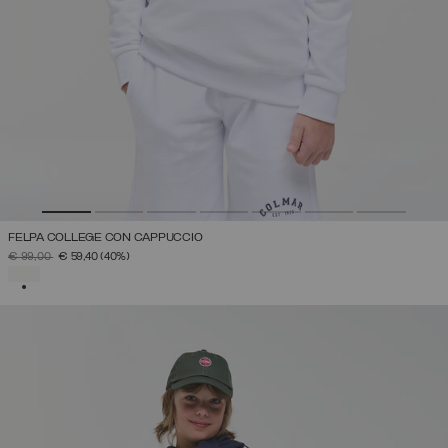
FELPA COLLEGE CON CAPPUCCIO
PREZZO RIDOTTO DA
A
€ 99,00
€ 59,40
(40%)
SELEZIONATO