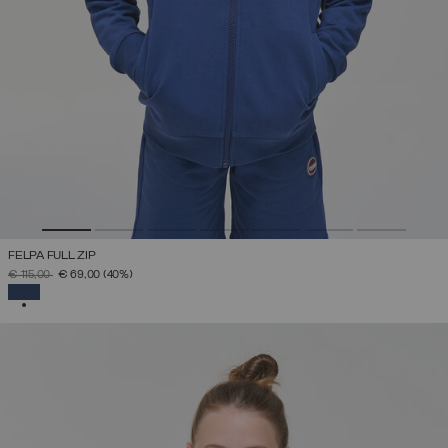
FELPA FULL ZIP
PREZZO RIDOTTO DA
A
€ 115,00
€ 69,00
(40%)
SELEZIONATO