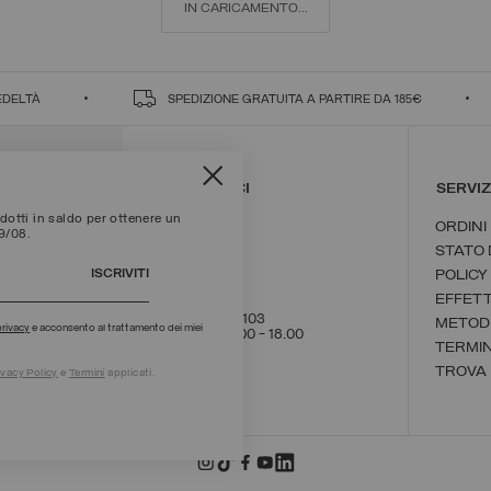
IN CARICAMENTO...
EDELTÀ
SPEDIZIONE GRATUITA A PARTIRE DA 185€
CONTATTACI
SERVIZ
otti in saldo per ottenere un
ORDINI
09/08.
STATO 
ISCRIVITI
POLICY
EFFET
+39 02 8295 8103
METOD
privacy
e acconsento al trattamento dei miei
Lun - Ven / 9.00 - 18.00
TERMIN
SCRIVICI
TROVA
ivacy Policy
e
Termini
applicati.