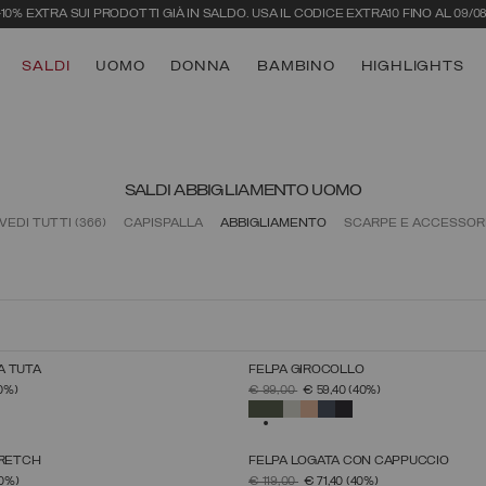
-10% EXTRA SUI PRODOTTI GIÀ IN SALDO. USA IL CODICE EXTRA10 FINO AL 09/08
SALDI
UOMO
DONNA
BAMBINO
HIGHLIGHTS
SALDI ABBIGLIAMENTO UOMO
VEDI TUTTI
(366)
CAPISPALLA
ABBIGLIAMENTO
SCARPE E ACCESSOR
A TUTA
FELPA GIROCOLLO
SELEZIONE TAGLIA
SELEZIONE TAGLIA
 DA
PREZZO RIDOTTO DA
A
0%)
€ 99,00
€ 59,40
(40%)
S
M
L
XL
XXL
XXXL
S
M
L
XL
XXL
XXXL
TO
SELEZIONATO
TRETCH
FELPA LOGATA CON CAPPUCCIO
SELEZIONE TAGLIA
SELEZIONE TAGLIA
 DA
PREZZO RIDOTTO DA
A
0%)
€ 119,00
€ 71,40
(40%)