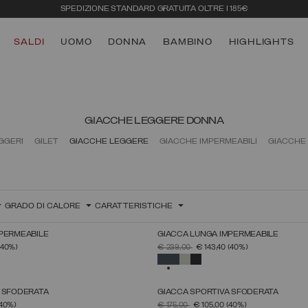
SPEDIZIONE STANDARD GRATUITA OLTRE I 185€
SALDI
UOMO
DONNA
BAMBINO
HIGHLIGHTS
GIACCHE LEGGERE DONNA
EGGERI
GILET
GIACCHE LEGGERE
GIACCHE IMPERMEABILI
GIACCHE
GRADO DI CALORE
CARATTERISTICHE
MPERMEABILE
GIACCA LUNGA IMPERMEABILE
SELEZIONE TAGLIA
SELEZIONE TAGLIA
 DA
PREZZO RIDOTTO DA
A
(40%)
€ 239,00
€ 143,40
(40%)
38
40
42
44
46
48
50
52
38
40
42
44
46
48
50
52
TO
SELEZIONATO
A SFODERATA
GIACCA SPORTIVA SFODERATA
SELEZIONE TAGLIA
SELEZIONE TAGLIA
 DA
PREZZO RIDOTTO DA
A
(40%)
€ 175,00
€ 105,00
(40%)