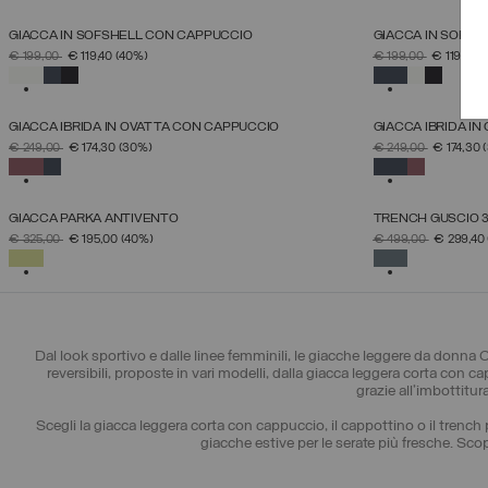
GIACCA IN SOFSHELL CON CAPPUCCIO
GIACCA IN SOFSH
SELEZIONE TAGLIA
PREZZO RIDOTTO DA
A
PREZZO RIDOTTO
A
€ 199,00
€ 119,40
(40%)
€ 199,00
€ 119,40
(
38
40
42
44
46
48
50
52
SELEZIONATO
SELEZIONA
GIACCA IBRIDA IN OVATTA CON CAPPUCCIO
GIACCA IBRIDA I
SELEZIONE TAGLIA
PREZZO RIDOTTO DA
A
PREZZO RIDOTTO
A
€ 249,00
€ 174,30
(30%)
€ 249,00
€ 174,30
38
40
42
44
46
48
50
SELEZIONATO
SELEZIONA
GIACCA PARKA ANTIVENTO
TRENCH GUSCIO 
SELEZIONE TAGLIA
PREZZO RIDOTTO DA
A
PREZZO RIDOTTO
A
€ 325,00
€ 195,00
(40%)
€ 499,00
€ 299,40
38
40
42
44
46
48
50
SELEZIONATO
SELEZIONA
Dal look sportivo e dalle linee femminili, le giacche leggere da donna C
reversibili, proposte in vari modelli, dalla giacca leggera corta con c
grazie all'imbottitu
Scegli la giacca leggera corta con cappuccio, il cappottino o il trench 
giacche estive per le serate più fresche. Sco