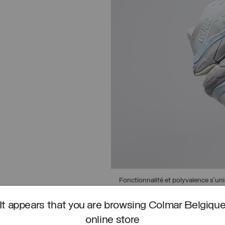
Fonctionnalité et polyvalence s’un
bitume aux chemins urbains.
It appears that you are browsing Colmar Belgiqu
DÉCOUVREZ URBAN TRAIL
online store