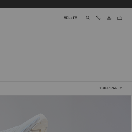
Nous contacter
BEL
/
FR
aria.label.btn.search
TRIER PAR