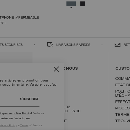
UNICA
UNICA
NÉ
SÉLECTIONNÉ
TPHONE IMPERMÉABLE
CTIONNEZ UNE TAILLE
0%)
UNICA
NÉ
TS SÉCURISÉS
LIVRAISONS RAPIDES
RET
CONTACTEZ NOUS
CUSTO
COMMA
les articles en promotion pour
on supplémentaire. Valable jusqu'au
ÉTAT 
POLITI
D'ÉCH
S’INSCRIRE
EFFEC
+39 02 8295 8103
MODES
Lun - Ven / 9.00 - 18.00
itique de confidentialité
et j’autorise
TERMES
nelles aux fins indiquées.
NOUS ÉCRIRE
TROUV
rivacy Policy
e
Terms
of Service.