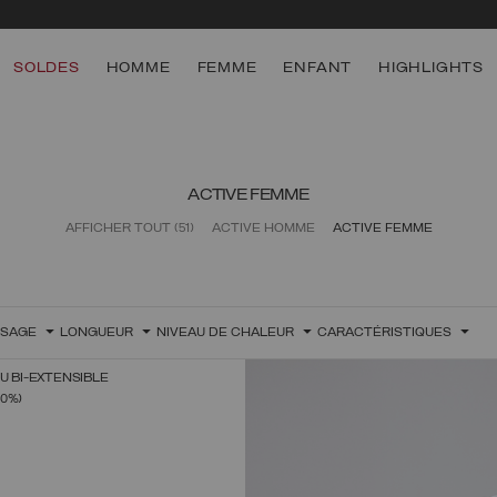
SOLDES
HOMME
FEMME
ENFANT
HIGHLIGHTS
ACTIVE FEMME
AFFICHER TOUT
(51)
ACTIVE HOMME
ACTIVE FEMME
SSAGE
LONGUEUR
NIVEAU DE CHALEUR
CARACTÉRISTIQUES
U BI-EXTENSIBLE
CTIONNEZ UNE TAILLE
40%)
38
40
42
44
46
48
50
NÉ