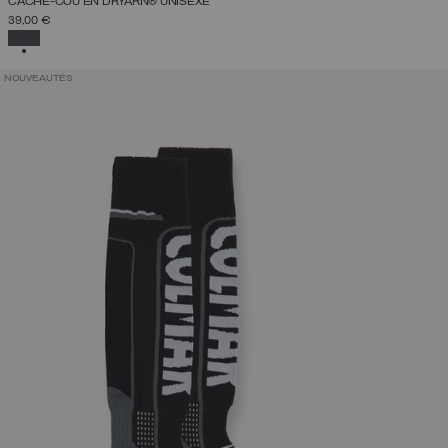
CACHE-COU EN DRYARN® UNISEXE
39,00 €
SÉLECTIONNÉ
NOUVEAUTÉS