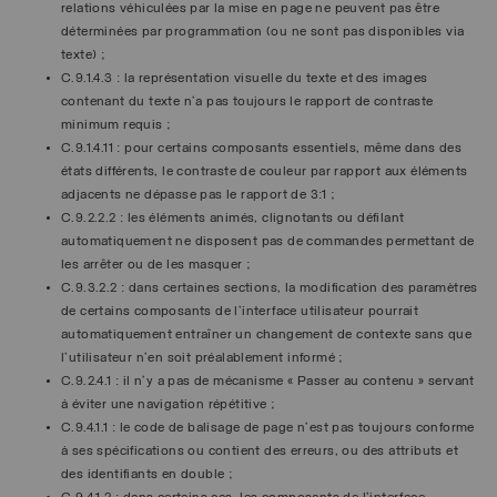
relations véhiculées par la mise en page ne peuvent pas être
déterminées par programmation (ou ne sont pas disponibles via
texte) ;
C.9.1.4.3 : la représentation visuelle du texte et des images
contenant du texte n’a pas toujours le rapport de contraste
minimum requis ;
C.9.1.4.11 : pour certains composants essentiels, même dans des
états différents, le contraste de couleur par rapport aux éléments
adjacents ne dépasse pas le rapport de 3:1 ;
C.9.2.2.2 : les éléments animés, clignotants ou défilant
automatiquement ne disposent pas de commandes permettant de
les arrêter ou de les masquer ;
C.9.3.2.2 : dans certaines sections, la modification des paramètres
de certains composants de l'interface utilisateur pourrait
automatiquement entraîner un changement de contexte sans que
l'utilisateur n'en soit préalablement informé ;
C.9.2.4.1 : il n’y a pas de mécanisme « Passer au contenu » servant
à éviter une navigation répétitive ;
C.9.4.1.1 : le code de balisage de page n'est pas toujours conforme
à ses spécifications ou contient des erreurs, ou des attributs et
des identifiants en double ;