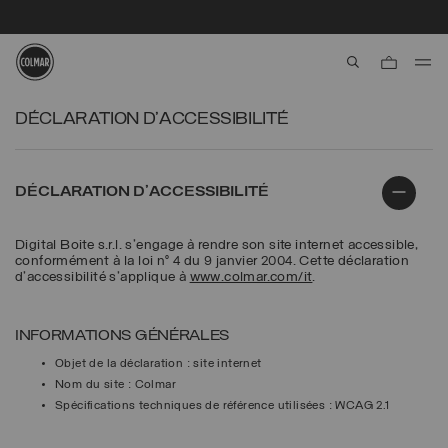
aria.label.btn.s
Passer au contenu principal
Passer au contenu en pied de page
DÉCLARATION D'ACCESSIBILITÉ
DÉCLARATION D'ACCESSIBILITÉ
Digital Boite s.r.l.
s'engage à rendre son site internet accessible,
conformément à la loi n° 4 du 9 janvier 2004. Cette déclaration
d'accessibilité s'applique à
www.colmar.com/it
.
INFORMATIONS GÉNÉRALES
Objet de la déclaration :
site internet
Nom du site :
Colmar
Spécifications techniques de référence utilisées :
WCAG 2.1