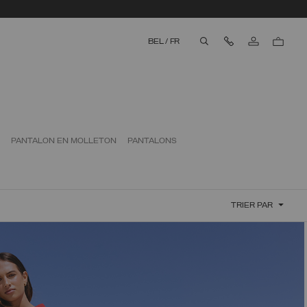
Nous contacter
BEL
/
FR
aria.label.btn.search
PANTALON EN MOLLETON
PANTALONS
TRIER PAR