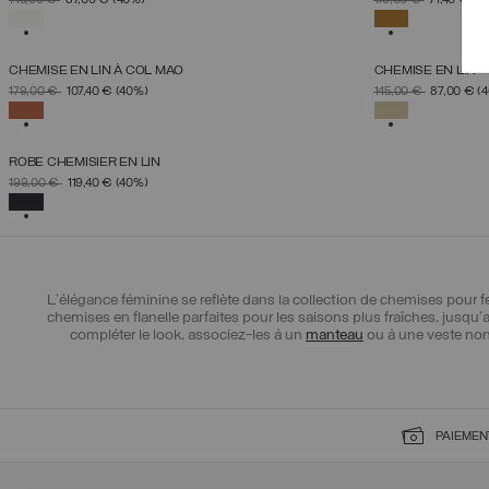
145,00 €
87,00 €
(40%)
119,00 €
71,40 €
(4
XS
S
M
L
XL
SÉLECTIONNÉ
SÉLECTION
CHEMISE EN LIN À COL MAO
CHEMISE EN LIN
SÉLECTIONNEZ UNE TAILLE
SÉLE
PRIX RÉDUIT DE
À
PRIX RÉDUIT DE
À
179,00 €
107,40 €
(40%)
145,00 €
87,00 €
(
XS
S
M
L
XL
SÉLECTIONNÉ
SÉLECTION
ROBE CHEMISIER EN LIN
SÉLECTIONNEZ UNE TAILLE
PRIX RÉDUIT DE
À
199,00 €
119,40 €
(40%)
XS
S
M
L
XL
SÉLECTIONNÉ
L'élégance féminine se reflète dans la collection de chemises pour 
chemises en flanelle parfaites pour les saisons plus fraîches, jusq
compléter le look, associez-les à un
manteau
ou à une veste non
PAIEMEN