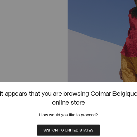
It appears that you are browsing Colmar Belgiqu
online store
CHEMISE EN TISSU GAUFRÉ
How would you like to proceed?
ACHETER
SWITCH TO UNITED STATES
ANCHES EN TISSU GAUFRÉ
SURCHEMISE UNISEXE ACTIVE STRET
CTIONNEZ UNE TAILLE
SÉLECTIONNEZ UNE TAI
PRIX RÉDUIT DE
À