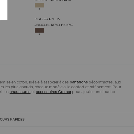
99,00 €
59,40 €
(40%)
XS
S
M
L
XL
SÉLECTIONNÉ
CH
BLAZER EN LIN
LLE
SÉLECTIONNEZ UNE TAILLE
PRIX RÉDUIT DE
À
229,00 €
137,40 €
(40%)
XS
S
M
L
XL
SÉLECTIONNÉ
emise en coton, idéale à associer à des
pantalons
décontractés, aux
rs les plus chauds, chaque modèle allie confort et raffinement. Pour
nt les
chaussures
et
accessoires Colmar
pour ajouter une touche
OURS RAPIDES