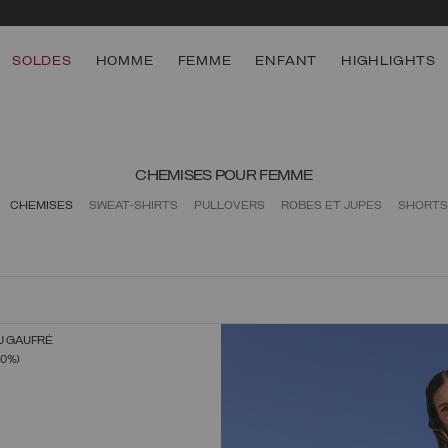
SOLDES
HOMME
FEMME
ENFANT
HIGHLIGHTS
CHEMISES POUR FEMME
CHEMISES
SWEAT-SHIRTS
PULLOVERS
ROBES ET JUPES
SHORTS
U GAUFRÉ
CTIONNEZ UNE TAILLE
40%)
XS
S
M
L
XL
NÉ