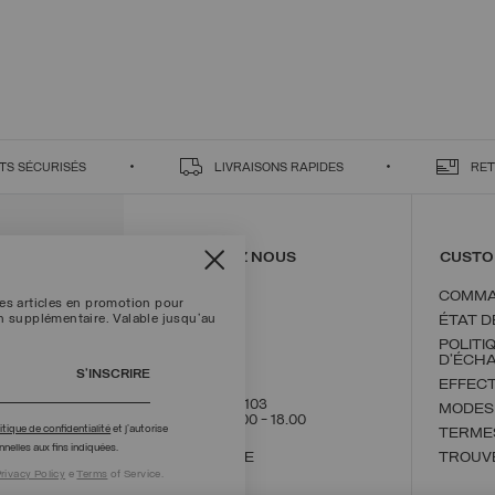
TS SÉCURISÉS
LIVRAISONS RAPIDES
RET
CONTACTEZ NOUS
CUSTO
COMMA
les articles en promotion pour
on supplémentaire. Valable jusqu'au
ÉTAT 
POLITI
D'ÉCH
S’INSCRIRE
EFFEC
+39 02 8295 8103
MODES
Lun - Ven / 9.00 - 18.00
itique de confidentialité
et j’autorise
TERMES
nelles aux fins indiquées.
NOUS ÉCRIRE
TROUV
rivacy Policy
e
Terms
of Service.