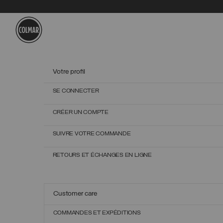
Passer au contenu principal
Passer au contenu en pied de page
Votre profil
SE CONNECTER
CRÉER UN COMPTE
SUIVRE VOTRE COMMANDE
RETOURS ET ÉCHANGES EN LIGNE
Customer care
COMMANDES ET EXPÉDITIONS