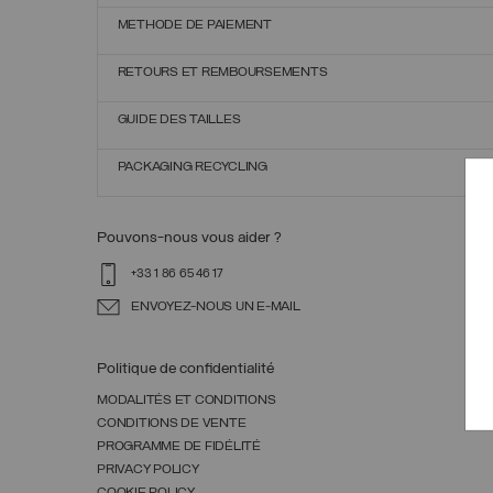
METHODE DE PAIEMENT
RETOURS ET REMBOURSEMENTS
GUIDE DES TAILLES
PACKAGING RECYCLING
Pouvons-nous vous aider ?
+33 1 86 65 46 17
ENVOYEZ-NOUS UN E-MAIL
Politique de confidentialité
MODALITÉS ET CONDITIONS
CONDITIONS DE VENTE
PROGRAMME DE FIDÉLITÉ
PRIVACY POLICY
COOKIE POLICY