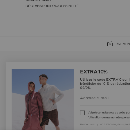
DÉCLARATION D'ACCESSIBILITÉ
PAIEMEN
INSCRIVEZ-VOUS À NOTRE NEWSLETTER
EXTRA 10%
Utilisez le code EXTRA10 sur 
bénéficier de 10 % de réducti
09/08.
Protected by reCAPTCHA, Google
Privacy Policy
e
Terms
of Service.
J’ai pris connaissance de votre
pol
l’utilisation de mes données person
Protected by reCAPTCHA, Google
P