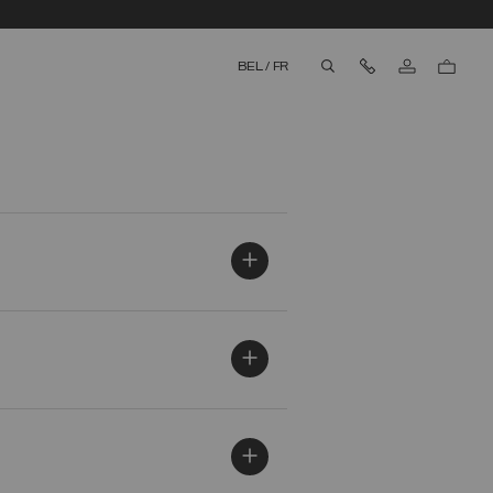
Nous contacter
BEL
/
FR
aria.label.btn.search