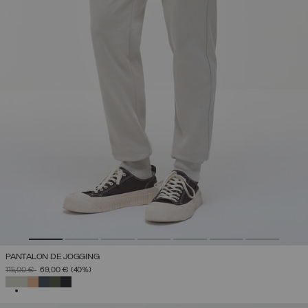
PANTALON DE JOGGING
PRIX RÉDUIT DE
À
115,00 €
69,00 €
(40%)
SÉLECTIONNÉ