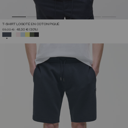
T-SHIRT LOGOTÉ EN COTON PIQUÉ
PRIX RÉDUIT DE
À
69,00 €
48,30 €
(30%)
SÉLECTIONNÉ