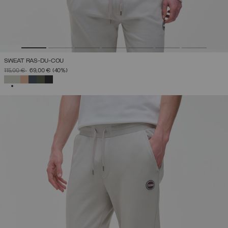
SWEAT RAS-DU-COU
PRIX RÉDUIT DE
À
115,00 €
69,00 €
(40%)
SÉLECTIONNÉ