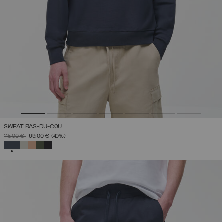
SWEAT RAS-DU-COU
PRIX RÉDUIT DE
À
115,00 €
69,00 €
(40%)
SÉLECTIONNÉ