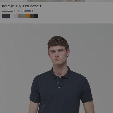
POLO EN PIQUÉ DE COTON
PRIX RÉDUIT DE
À
79,00 €
55,30 €
(30%)
SÉLECTIONNÉ