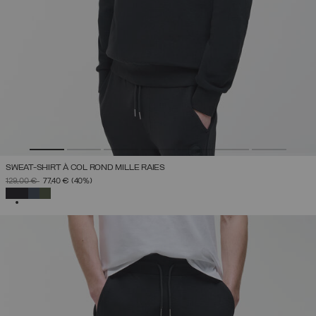
SWEAT-SHIRT À COL ROND MILLE RAIES
PRIX RÉDUIT DE
À
129,00 €
77,40 €
(40%)
SÉLECTIONNÉ