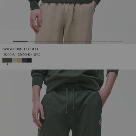
SWEAT RAS-DU-COU
PRIX RÉDUIT DE
À
115,00 €
69,00 €
(40%)
SÉLECTIONNÉ