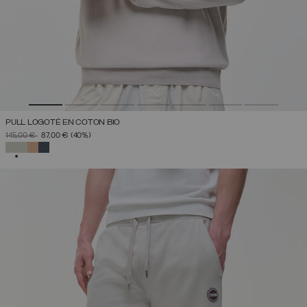
PULL LOGOTÉ EN COTON BIO
PRIX RÉDUIT DE
À
145,00 €
87,00 €
(40%)
SÉLECTIONNÉ