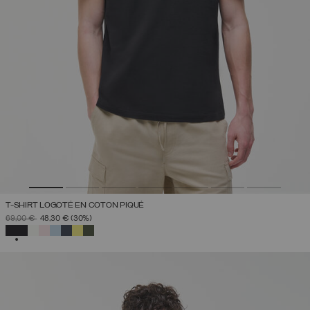
T-SHIRT LOGOTÉ EN COTON PIQUÉ
PRIX RÉDUIT DE
À
69,00 €
48,30 €
(30%)
SÉLECTIONNÉ