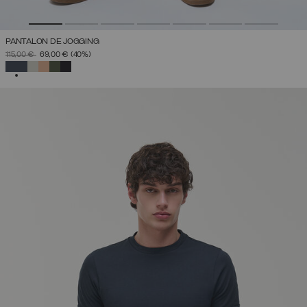
PANTALON DE JOGGING
PRIX RÉDUIT DE
À
115,00 €
69,00 €
(40%)
SÉLECTIONNÉ