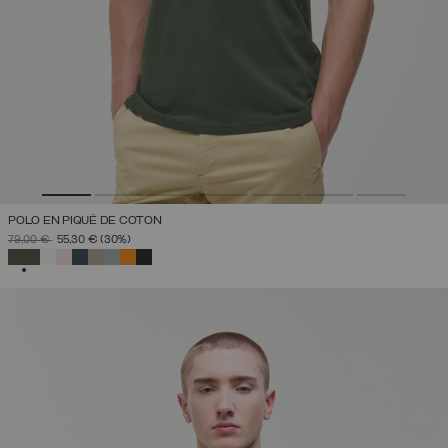
POLO EN PIQUÉ DE COTON
PRIX RÉDUIT DE
À
79,00 €
55,30 €
(30%)
SÉLECTIONNÉ