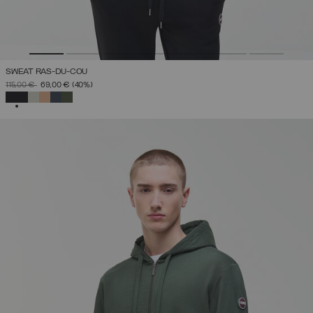
SWEAT RAS-DU-COU
PRIX RÉDUIT DE
À
115,00 €
69,00 €
(40%)
SÉLECTIONNÉ