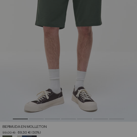
BERMUDA EN MOLLETON
PRIX RÉDUIT DE
À
99,00 €
69,30 €
(30%)
SÉLECTIONNÉ