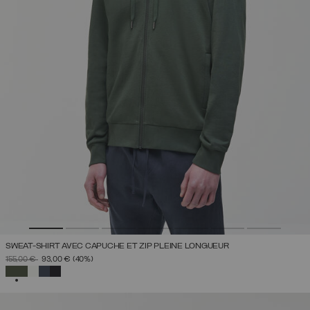
SWEAT-SHIRT AVEC CAPUCHE ET ZIP PLEINE LONGUEUR
PRIX RÉDUIT DE
À
155,00 €
93,00 €
(40%)
SÉLECTIONNÉ