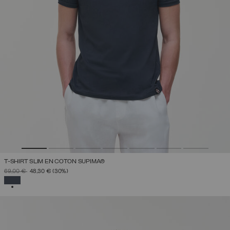
T-SHIRT SLIM EN COTON SUPIMA®
PRIX RÉDUIT DE
À
69,00 €
48,30 €
(30%)
SÉLECTIONNÉ