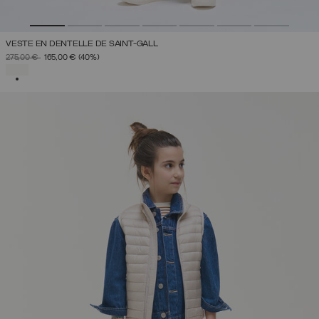
VESTE EN DENTELLE DE SAINT-GALL
PRIX RÉDUIT DE
À
275,00 €
165,00 €
(40%)
SÉLECTIONNÉ