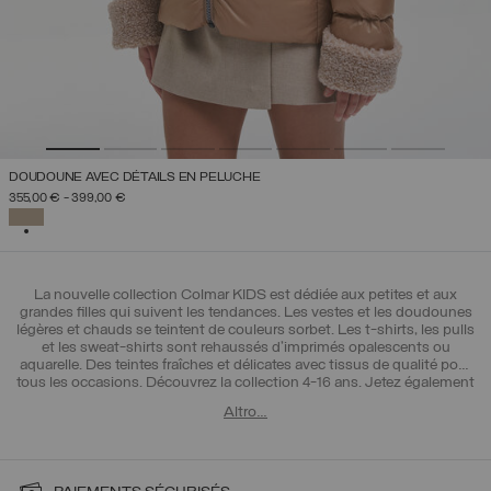
DOUDOUNE AVEC DÉTAILS EN PELUCHE
355,00 €
-
399,00 €
SÉLECTIONNÉ
La nouvelle collection Colmar KIDS est dédiée aux petites et aux
grandes filles qui suivent les tendances. Les vestes et les
doudounes
légères
et chauds se teintent de couleurs sorbet. Les
t-shirts
, les pulls
et les sweat-shirts sont rehaussés d'imprimés opalescents ou
aquarelle. Des teintes fraîches et délicates avec tissus de qualité pour
tous les occasions. Découvrez la collection 4-16 ans. Jetez également
un coup d'œil à la collection pour les >garçons entre 4 et 16 ans.
Altro…