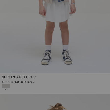
GILET EN DUVET LÉGER
PRIX RÉDUIT DE
À
185,00 €
129,50 €
(30%)
SÉLECTIONNÉ