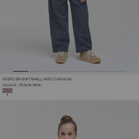
VESTE EN SOFTSHELL AVEC CAPUCHE
PRIX RÉDUIT DE
À
195,00 €
117,00 €
(40%)
SÉLECTIONNÉ