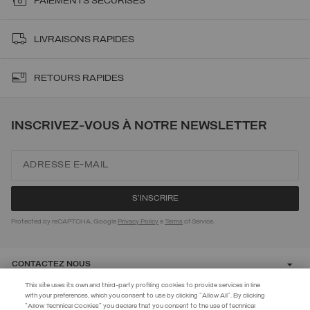
PAIEMENTS SÉCURISÉS
LIVRAISONS RAPIDES
RETOURS RAPIDES
INSCRIVEZ-VOUS À NOTRE NEWSLETTER
Protected by reCAPTCHA, Google
Privacy Policy
e
Terms
of Service.
CONTACTEZ NOUS
This site uses its own and third-party profiling cookies to provide services in line
with your preferences, which you consent to use by clicking "Allow All". By clicking
CUSTOMER CARE
"Allow Technical Cookies" you declare that you consent to the use of technical