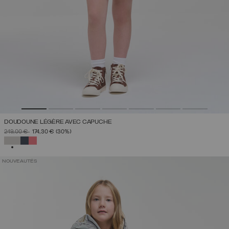
DOUDOUNE LÉGÈRE AVEC CAPUCHE
PRIX RÉDUIT DE
À
249,00 €
174,30 €
(30%)
SÉLECTIONNÉ
NOUVEAUTÉS