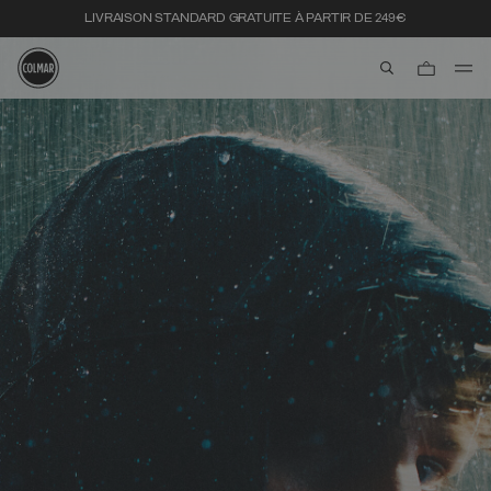
LIVRAISON STANDARD GRATUITE À PARTIR DE 249€
aria.label.btn.s
Passer au contenu principal
Passer au contenu en pied de page